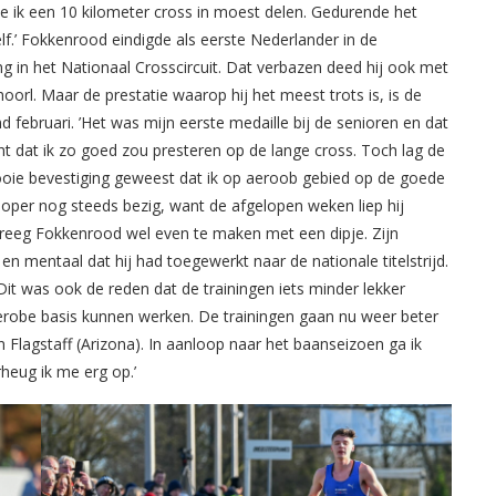
oe ik een 10 kilometer cross in moest delen. Gedurende het
lf.’ Fokkenrood eindigde als eerste Nederlander in de
 in het Nationaal Crosscircuit. Dat verbazen deed hij ook met
orl. Maar de prestatie waarop hij het meest trots is, is de
 februari. ’Het was mijn eerste medaille bij de senioren en dat
cht dat ik zo goed zou presteren op de lange cross. Toch lag de
oie bevestiging geweest dat ik op aeroob gebied op de goede
loper nog steeds bezig, want de afgelopen weken liep hij
reeg Fokkenrood wel even te maken met een dipje. Zijn
en mentaal dat hij had toegewerkt naar de nationale titelstrijd.
it was ook de reden dat de trainingen iets minder lekker
aerobe basis kunnen werken. De trainingen gaan nu weer beter
 Flagstaff (Arizona). In aanloop naar het baanseizoen ga ik
heug ik me erg op.’