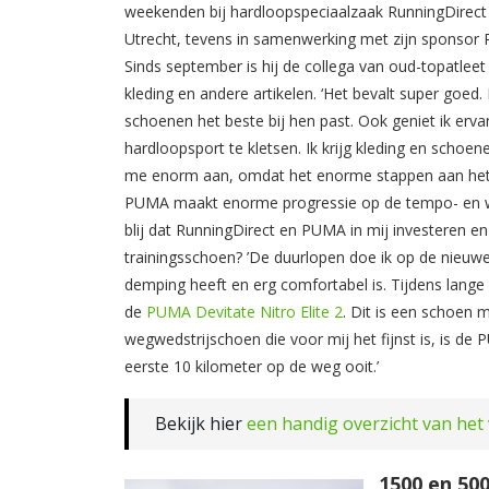
weekenden bij hardloopspeciaalzaak RunningDirect 
Utrecht, tevens in samenwerking met zijn sponsor
Sinds september is hij de collega van oud-topatlee
kleding en andere artikelen. ‘Het bevalt super goed.
schoenen het beste bij hen past. Ook geniet ik erv
hardloopsport te kletsen. Ik krijg kleding en sch
me enorm aan, omdat het enorme stappen aan het z
PUMA maakt enorme progressie op de tempo- en wed
blij dat RunningDirect en PUMA in mij investeren en
trainingsschoen? ’De duurlopen doe ik op de nieu
demping heeft en erg comfortabel is. Tijdens lange 
de
PUMA Devitate Nitro Elite 2
. Dit is een schoen 
wegwedstrijschoen die voor mij het fijnst is, is de
eerste 10 kilometer op de weg ooit.’
Bekijk hier
een handig overzicht van he
1500 en 50