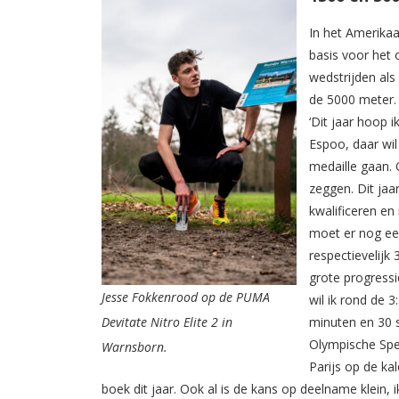
In het Amerika
basis voor het
wedstrijden als
de 5000 meter. 
‘Dit jaar hoop i
Espoo, daar wil
medaille gaan. 
zeggen. Dit jaa
kwalificeren en
moet er nog een
respectievelijk
grote progressi
Jesse Fokkenrood op de PUMA
wil ik rond de 
Devitate Nitro Elite 2 in
minuten en 30 s
Olympische Spel
Warnsborn.
Parijs op de ka
boek dit jaar. Ook al is de kans op deelname klein, i