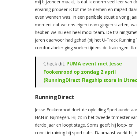
mij bijzonder maakt, is dat ik enorm veel leer van de
ervaring probeer ik tot me te nemen en mijzelf daa
even wennen was, in een penibele situatie vorig jaar 
moment dat we ons eigen team gingen starten, was 
hebben we nu een heel mooi team. De trainingsmet
jaren daarvoor had gehad (bij het U-Track Running 
comfortabeler ging voelen tijdens de trainingen. Ik
Check dit:
PUMA event met Jesse
Fookenrood op zondag 2 april
(RunningDirect Flagship store in Utre
RunningDirect
Jesse Fokkenrood doet de opleiding Sportkunde aa
HAN in Nijmegen. Hij zit in het tweede trimester va
derde jaar en loopt stage. Soms geeft hij loop- en
conditietraining bij sportclubs. Daarnaast werkt hij i