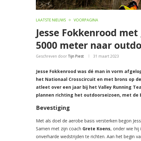
LAATSTE NIEUWS
VOORPAGINA
Jesse Fokkenrood met 
5000 meter naar outd
Geschreven door
Tijn Piest
31 maart 2023
Jesse Fokkenrood was dé man in vorm afgelope
het Nationaal Crosscircuit en met brons op d
atleet over een jaar bij het Valley Running Te
plannen richting het outdoorseizoen, met de E
Bevestiging
Met als doel de aerobe basis versterken begon Je
Samen met zijn coach
Grete Koens
, onder wie hij
onverharde wedstrijden te richten. Aan het begin