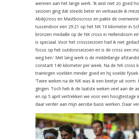
wennen aan het lange werk. ’Ik wist niet zo goed h
seizoen ging dat steeds beter en verbaasde ik meze
Abdijcross en Mastboscross en pakte de overwinning
tussendoor een 29:21 op het NK 10 kilometer in Scho
bronzen medaille op de NK cross in Hellendoorn eind
is speciaal. Voor het crossseizoen had ik niet geda
focus op het outdoorseizoen en is de cross een mo
weg ben.’ Met lang werk is de middellange afstands
constant 140 kilometer per week. Na de NK cross k
trainingen voelden minder goed en hij voelde fysiek 
’Twee weken na de NK was ik een beetje uit vorm. D
gingen. Toch heb ik de laatste weken veel aan de 
en op 5 april vertrekken we voor een hoogtestage in
daar verder aan mijn aerobe basis werken. Daar ver