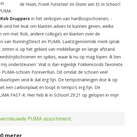
in
de Haan, Frank Futselaar en Diane van Es in Schoorl.
 PUMA.
t
Rob Druppers
in het verkopen van hardloopschoenen, -
 Ik vind het leuk om klanten advies te kunnen geven, welke
an om met Rob, andere collega’s en klanten over de
oenen van RunningDirect en PUMA. Laatstgenoemde merk sprak
etten is op het gebied van middellange en lange afstand.
strijdschoenen en spikes, waar ik nu op mag lopen. Ik ben
 mij ondersteunen.’ Wat is dan eigenlijk Fokkenroods favoriete
we PUMA-schoen ForeverRun. Dit omdat de schoen veel
duurlopen vind ik dat erg fijn. De tempotrainingen doe ik op
met een carbonplaat en loopt in tempo’s erg fijn. De
 PUMA FAST-R. Hier heb ik in Schoorl 29:21 op gelopen in mijn
t vernieuwde PUMA assortiment.
00 meter