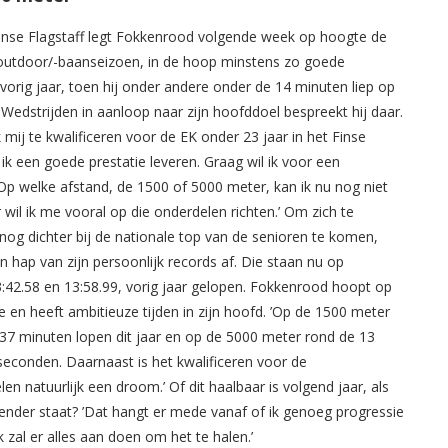
anse Flagstaff legt Fokkenrood volgende week op hoogte de
 outdoor/-baanseizoen, in de hoop minstens zo goede
 vorig jaar, toen hij onder andere onder de 14 minuten liep op
Wedstrijden in aanloop naar zijn hoofddoel bespreekt hij daar.
k mij te kwalificeren voor de EK onder 23 jaar in het Finse
 ik een goede prestatie leveren. Graag wil ik voor een
Op welke afstand, de 1500 of 5000 meter, kan ik nu nog niet
r wil ik me vooral op die onderdelen richten.’ Om zich te
 nog dichter bij de nationale top van de senioren te komen,
 hap van zijn persoonlijk records af. Die staan nu op
 3:42.58 en 13:58.99, vorig jaar gelopen. Fokkenrood hoopt op
e en heeft ambitieuze tijden in zijn hoofd. ’Op de 1500 meter
3:37 minuten lopen dit jaar en op de 5000 meter rond de 13
econden. Daarnaast is het kwalificeren voor de
en natuurlijk een droom.’ Of dit haalbaar is volgend jaar, als
lender staat? ’Dat hangt er mede vanaf of ik genoeg progressie
k zal er alles aan doen om het te halen.’