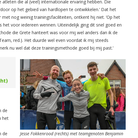
 atleten die al (veel) internationale ervaring hebben. Die
rdoor op het gebied van hardlopen te ontwikkelen.’ Dat het
met nog weinig trainingsfaciliteiten, ontkent hij niet. ’Op het
het voor iedereen wennen. Uiteindelijk ging dit snel goed en
hode die Grete hanteert was voor mij wel anders dan ik de
Team, red.). Het duurde wel even voordat ik mij steeds
 merk nu wel dat deze trainingsmethode goed bij mij past.’
cht)
n de
n het
n de
Jesse Fokkenrood (rechts) met teamgenoten Benjamin