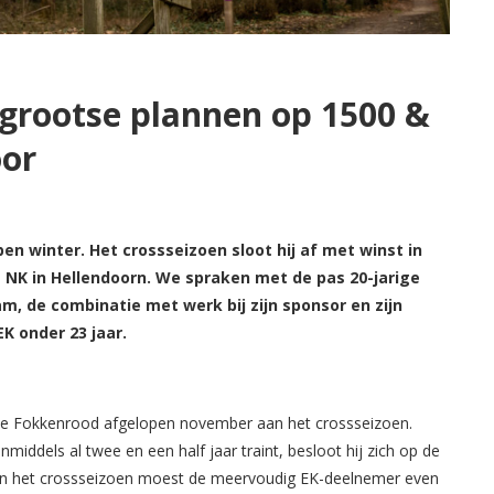
grootse plannen op 1500 &
oor
n winter. Het crossseizoen sloot hij af met winst in
e NK in Hellendoorn. We spraken met de pas 20-jarige
am, de combinatie met werk bij zijn sponsor en zijn
K onder 23 jaar.
sse Fokkenrood afgelopen november aan het crossseizoen.
 inmiddels al twee en een half jaar traint, besloot hij zich op de
 van het crossseizoen moest de meervoudig EK-deelnemer even