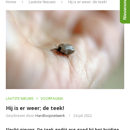
Nieuwsoverzicht
Home
Laatste Nieuws
Hij is er weer; de teek!
LAATSTE NIEUWS
VOORPAGINA
Hij is er weer; de teek!
Geschreven door
Hardloopnetwerk
24 juli 2022
Slecht nieuws. De teek gedijt erg goed bij het huidige