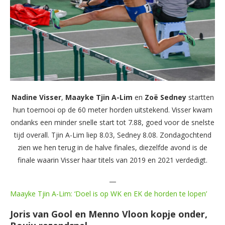
Nadine
Visser
,
Maayke
Tjin A-Lim
en
Zoë Sedney
startten
hun toernooi op de 60 meter horden uitstekend. Visser kwam
ondanks een minder snelle start tot 7.88, goed voor de snelste
tijd overall. Tjin A-Lim liep 8.03, Sedney 8.08. Zondagochtend
zien we hen terug in de halve finales, diezelfde avond is de
finale waarin Visser haar titels van 2019 en 2021 verdedigt.
—
Maayke Tjin A-Lim: ‘Doel is op WK en EK de horden te lopen’
Joris van Gool en Menno Vloon kopje onder,