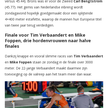
versus 45.44). Brons was er voor de Zweed
Carl
Bengtström
(45.77). Het gemis van Nederlandse inbreng wordt
zondagavond hopelijk goedgemaakt door een splijtende
4×400 meter estafette, waarop de mannen hun Europese titel
van twee jaar terug verdedigen.
Finale voor Tim Verbaandert en Mike
Foppen, drie hordenvrouwen naar halve
finales
Dankzij knappe en vooral slimme races van
Tim
Verbaandert
en
Mike
Foppen
staan ze zondag in de finale over 3000
meter. De 22-jarige Verbaandert maakt daarmee zijn
toevoeging op de valreep aan het team meer dan waar.