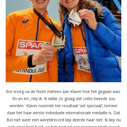
Bol vroeg na de finish meteen aan Klaver hoe het gegaan was.
‘En en en’, riep ik. Ik wilde zo graag dat Lieke tweede zou
worden.’ Klaver noemde het resultaat ‘vet speciaal’, temeer
daar het haar eerste individuele internationale medaille is. Dat
Bol niet weer een wereldrecord liep deerde haar niet. Ik liep nu
ook weer heel hard, en het gaat op een toernooi toch vooral