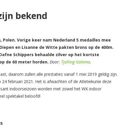
zijn bekend
ún, Polen. Vorige keer nam Nederland 5 medailles mee
 Diepen en Lisanne de Witte pakten brons op de 400m.
Dafne Schippers behaalde zilver op het kortste
op de 60 meter horden.
Door:
Tjalling Galema
.
st, daarom zullen alle prestaties vanaf 1 mei 2019 geldig zijn.
p 24 februari 2021. Het is afwachten of de Atletiekunie deze
ressant indoorseizoen worden met zowel het WK indoor
eel spektakel beloofd!