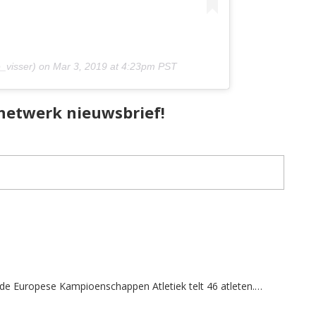
_visser) on
Mar 3, 2019 at 4:23pm PST
pnetwerk nieuwsbrief!
 de Europese Kampioenschappen Atletiek telt 46 atleten.…