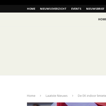
HOME
NIEUWSOVERZICHT
EVENTS
NIEUWSBRIEF
HOM
Home
Laatste Nieuws
De EK indoor limiet