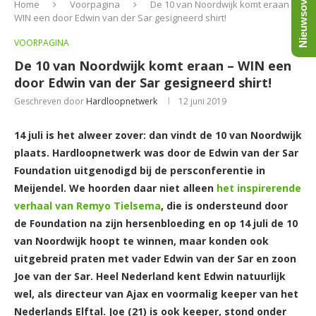
Nieuwsoverzicht
Home
Voorpagina
De 10 van Noordwijk komt eraan –
WIN een door Edwin van der Sar gesigneerd shirt!
VOORPAGINA
De 10 van Noordwijk komt eraan – WIN een
door Edwin van der Sar gesigneerd shirt!
Geschreven door
Hardloopnetwerk
12 juni 2019
14 juli is het alweer zover: dan vindt de 10 van Noordwijk
plaats. Hardloopnetwerk was door de Edwin van der Sar
Foundation uitgenodigd bij de persconferentie in
Meijendel. We hoorden daar niet alleen
het inspirerende
verhaal van Remyo Tielsema
, die is ondersteund door
de Foundation na zijn hersenbloeding en op 14 juli de 10
van Noordwijk hoopt te winnen, maar konden ook
uitgebreid praten met vader Edwin van der Sar en zoon
Joe van der Sar. Heel Nederland kent Edwin natuurlijk
wel, als directeur van Ajax en voormalig keeper van het
Nederlands Elftal. Joe (21) is ook keeper, stond onder