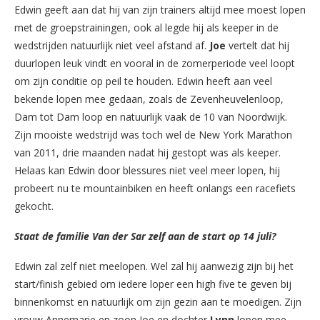
Edwin geeft aan dat hij van zijn trainers altijd mee moest lopen
met de groepstrainingen, ook al legde hij als keeper in de
wedstrijden natuurlijk niet veel afstand af.
Joe
vertelt dat hij
duurlopen leuk vindt en vooral in de zomerperiode veel loopt
om zijn conditie op peil te houden. Edwin heeft aan veel
bekende lopen mee gedaan, zoals de Zevenheuvelenloop,
Dam tot Dam loop en natuurlijk vaak de 10 van Noordwijk.
Zijn mooiste wedstrijd was toch wel de New York Marathon
van 2011, drie maanden nadat hij gestopt was als keeper.
Helaas kan Edwin door blessures niet veel meer lopen, hij
probeert nu te mountainbiken en heeft onlangs een racefiets
gekocht.
Staat de familie Van der Sar zelf aan de start op 14 juli?
Edwin zal zelf niet meelopen. Wel zal hij aanwezig zijn bij het
start/finish gebied om iedere loper een high five te geven bij
binnenkomst en natuurlijk om zijn gezin aan te moedigen. Zijn
vrouw Annemarie en zoon Joe en dochter
Lynn
lopen mee