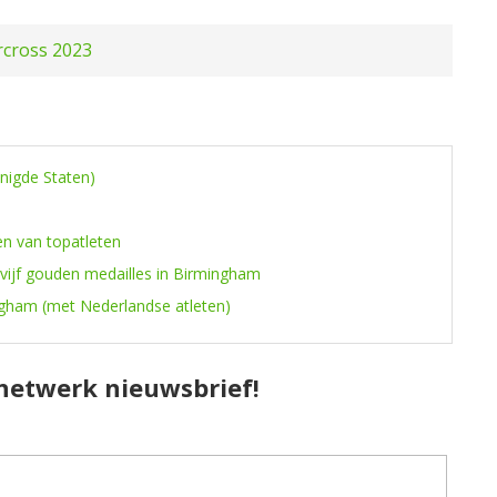
rcross 2023
enigde Staten)
en van topatleten
 vijf gouden medailles in Birmingham
ngham (met Nederlandse atleten)
pnetwerk nieuwsbrief!