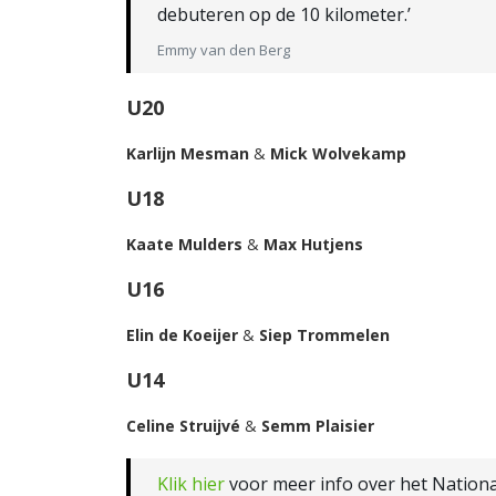
debuteren op de 10 kilometer.’
Emmy van den Berg
U20
Karlijn Mesman
&
Mick Wolvekamp
U18
Kaate Mulders
&
Max Hutjens
U16
Elin de Koeijer
&
Siep Trommelen
U14
Celine Struijvé
&
Semm Plaisier
Klik hier
voor meer info over het Nationa