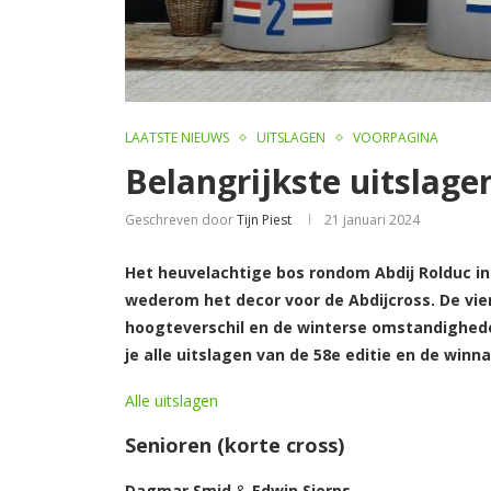
LAATSTE NIEUWS
UITSLAGEN
VOORPAGINA
Belangrijkste uitslage
Geschreven door
Tijn Piest
21 januari 2024
Het heuvelachtige bos rondom Abdij Rolduc in
wederom het decor voor de Abdijcross. De vier
hoogteverschil en de winterse omstandighede
je alle uitslagen van de 58e editie en de winn
Alle uitslagen
Senioren (korte cross)
Dagmar Smid
&
Edwin Sjerps