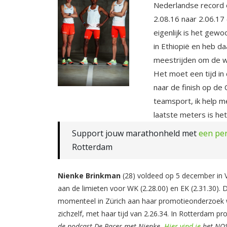
Nederlandse record o
2.08.16 naar 2.06.17 (
eigenlijk is het gewo
in Ethiopië en heb da
meestrijden om de wi
Het moet een tijd in
naar de finish op de 
teamsport, ik help 
laatste meters is het
Support jouw marathonheld met
een pe
Rotterdam
Nienke
Brinkman
(28) voldeed op 5 december in V
aan de limieten voor WK (2.28.00) en EK (2.31.30). 
momenteel in Zürich aan haar promotieonderzoek
zichzelf, met haar tijd van 2.26.34. In Rotterdam pro
de podcast De Pacer met Nienke.
Hier vind je
het NOS