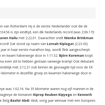
n van Rotterdam! Hij is de eerste Nederlander ooit die de
04.56 is zijn eindtijd, een dik Nederlands record (was 2:06.17)!
aven Hailu
met 2:22.01. Daarachter snelt
Nienke Brinkman
 record! Dat stond op naam van
Lornah Kiplagat
(2:23.43).
 jaar in haar eerste marathon liep, wordt flink aangescherpt.
n en kwam halverwege door in 1:11.52.
Björn Koreman
loopt
2, na even stil te hebben gestaan vanwege kramp! Ook debutant
teindelijk met 2:12.21 ook binnen de gevraagde tijd voor de EK
 30 kilometer in dezelfde groep en kwamen halverwege door in
e was 1:02.16. Na 35 kilometer waren nog vijf mannen in de
t Nageeye de Kenianen
Kiprop Reuben Kipyego
en
Kenneth
e Belg
Bashir Abdi
. Abdi, vorig jaar winnaar met een Europees