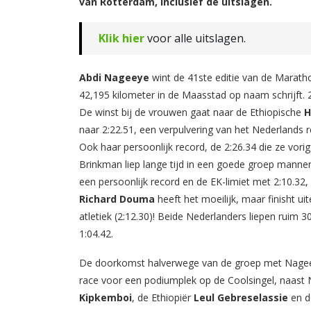
van Rotterdam, inclusief de uitslagen.
Klik hier
voor alle uitslagen.
Abdi Nageeye
wint de 41ste editie van de Maratho
42,195 kilometer in de Maasstad op naam schrijft. 2:
De winst bij de vrouwen gaat naar de Ethiopische
H
naar 2:22.51, een verpulvering van het Nederlands
Ook haar persoonlijk record, de 2:26.34 die ze vorig
Brinkman liep lange tijd in een goede groep manne
een persoonlijk record en de EK-limiet met 2:10.3
Richard Douma
heeft het moeilijk, maar finisht ui
atletiek (2:12.30)! Beide Nederlanders liepen ruim
1:04.42.
De doorkomst halverwege van de groep met Nageey
race voor een podiumplek op de Coolsingel, naas
Kipkemboi
, de Ethiopiër
Leul Gebreselassie
en d