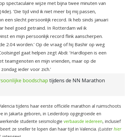
p spectaculaire wijze met bijna twee minuten van
4de). ‘Die tijd vind ik niet meer bij mij passen,
on een slecht persoonlijk record. Ik heb sinds januari
ar heel goed getraind. In Rotterdam wil ik
nst en mijn persoonlijk record flink aanscherpen.
 de 2.04 worden.’ Op de vraag of hij Bashir op weg
Coolsingel gaat helpen zegt Abdi: ‘Hardlopen is een
met teamgenoten en mijn vrienden, maar op de
 zondag ieder voor zich.’
rsoonlijke boodschap
tijdens de NN Marathon
alencia tijdens haar eerste officiële marathon al ruimschoots
De in Jakarta geboren, in Leiderdorp opgegroeide en
 werkende studente seismologie
verbaasde iedereen
, inclusief
beert ze sneller te lopen dan haar tijd in Valencia.
(Luister
hier
-interview)
.