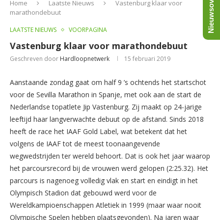
Nieuwsoverzicht
Home
Laatste Nieuws
Vastenburg klaar voor
marathondebuut
LAATSTE NIEUWS
VOORPAGINA
Vastenburg klaar voor marathondebuut
Geschreven door
Hardloopnetwerk
15 februari 2019
Aanstaande zondag gaat om half 9 ’s ochtends het startschot
voor de Sevilla Marathon in Spanje, met ook aan de start de
Nederlandse topatlete Jip Vastenburg. Zij maakt op 24-jarige
leeftijd haar langverwachte debuut op de afstand. Sinds 2018
heeft de race het IAAF Gold Label, wat betekent dat het
volgens de IAAF tot de meest toonaangevende
wegwedstrijden ter wereld behoort. Dat is ook het jaar waarop
het parcoursrecord bij de vrouwen werd gelopen (2:25.32). Het
parcours is nagenoeg volledig vlak en start en eindigt in het
Olympisch Stadion dat gebouwd werd voor de
Wereldkampioenschappen Atletiek in 1999 (maar waar nooit
Olympische Spelen hebben plaatsgevonden). Na jaren waar