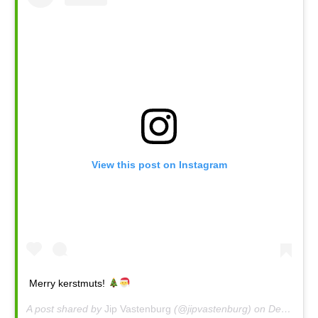
View this post on Instagram
Merry kerstmuts!
A post shared by
Jip Vastenburg
(@jipvastenburg) on
Dec 24, 2018 at 8:57pm PST