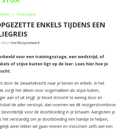
Nieuws
Voorpagina
PGEZETTE ENKELS TIJDENS EEN
LIEGREIS
n door
Hardloopnetwerk
orbeeld voor een trainingsstage, een wedstrijd, of
ls of stijve kuiten ligt op de loer. Lees hier hoe je
lucht.
haam door de zwaartekracht naar je benen en enkels. In het
k zorgt het alleen voor ongemakken als stijve kuiten,
ger aan of uit krijgt. Je bloed stroomt te weinig door en
tolsel de ader verstopt, dan noemen we dit reizigerstrombose.
et bevorderlijk voor de doorbloeding in je lichaam. Aangezien je
, is het verstandig om je doorbloeding een handje te helpen,
elijk weer lekker wil gaan rennen en misschien zelfs wel een