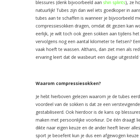
blessures (denk bijvoorbeeld aan​ ​
shin splints
​), ze 
natuurlijk! Tubes zijn dan wel iets goedkoper in a
tubes aan te schaffen is wanneer je bijvoorbeeld m
compressiesokken dragen, omdat dit gezien kan w
eerlijk, je wilt toch ook geen sokken aan tijdens
vervolgens nog een aantal kilometer te fietsen? ​E
vaak hoeft te wassen. Althans, dan ziet men als red
ervaring leert dat de wasbeurt een dagje uitgesteld
Waarom compressiesokken?
Je hebt hierboven gelezen waarom je de tubes eer
voordeel van de sokken is dat ze een verstevigende
gestabiliseerd. Ook hierdoor is de kans op blessures
maken met persoonlijke voorkeur. De één draagt lie
dikte naar eigen keuze en de ander heeft liever all
sport je beoefent kun je dus een afgewogen keuze m