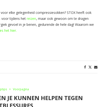
fst voor elke gelegenheid compressiesokken? STOX heeft ook
​, voor tijdens het​
​reizen
​, maar ook gewoon om te dragen
ergiek gevoel in je benen, gedurende de hele dag! Waarom we
s het​ ​hier​. ​​
ptips
Voorpagina
EN JE KUNNEN HELPEN TEGEN
TBLESSURES