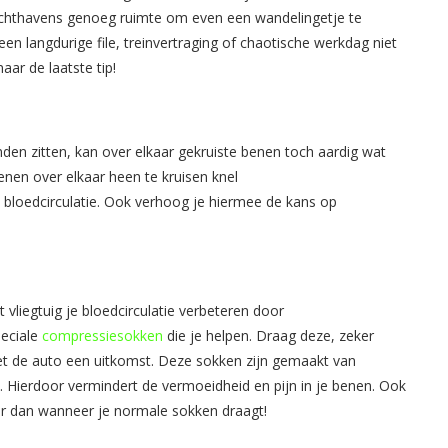
 luchthavens genoeg ruimte om even een wandelingetje te
en langdurige file, treinvertraging of chaotische werkdag niet
aar de laatste tip!
den zitten, kan over elkaar gekruiste benen toch aardig wat
nen over elkaar heen te kruisen knel
 de bloedcirculatie. Ook verhoog je hiermee de kans op
t vliegtuig je bloedcirculatie verbeteren door
peciale
compressiesokken
die je helpen. Draag deze, zeker
met de auto een uitkomst. Deze sokken zijn gemaakt van
 Hierdoor vermindert de vermoeidheid en pijn in je benen. Ook
ner dan wanneer je normale sokken draagt!