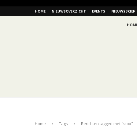
HOME
NIEUWSOVERZICHT
EVENTS
NIEUWSBRIEF
HOM
Home
Tags
Berichten tagged met "stox"