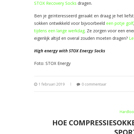
STOX Recovery Socks​
dragen.
Ben je geïnteresseerd geraakt en draag je het lie
sokken ontwikkeld voor bijvoorbeeld
een potje​ ​golf
tijdens een​ ​lange werkdag
​. Ze zorgen voor een en
eigenlijk altijd en overal zouden moeten dragen?
Lee
High energy with STOX Energy Socks
Foto: STOX Energy
1 februari 2019
0 commentaar
Hardloo
HOE COMPRESSIESOKK
SPOR