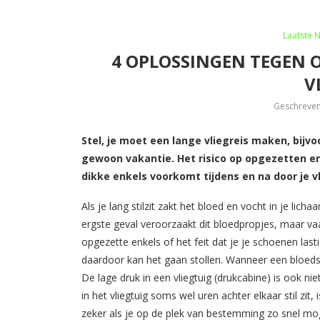
Laatste 
4 OPLOSSINGEN TEGEN O
V
Geschreve
Stel, je moet een lange vliegreis maken, bijvo
gewoon vakantie. Het risico op opgezetten enke
dikke enkels voorkomt tijdens en na door je v
Als je lang stilzit zakt het bloed en vocht in je lic
ergste geval veroorzaakt dit bloedpropjes, maar vaa
opgezette enkels of het feit dat je je schoenen lasti
daardoor kan het gaan stollen. Wanneer een bloeds
De lage druk in een vliegtuig (drukcabine) is ook ni
in het vliegtuig soms wel uren achter elkaar stil zit
zeker als je op de plek van bestemming zo snel mog