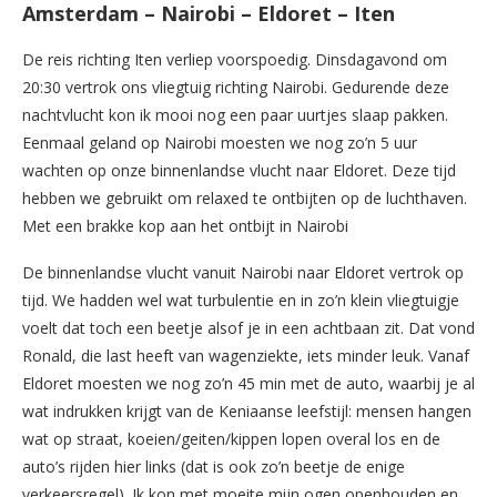
Amsterdam – Nairobi – Eldoret – Iten
De reis richting Iten verliep voorspoedig. Dinsdagavond om
20:30 vertrok ons vliegtuig richting Nairobi. Gedurende deze
nachtvlucht kon ik mooi nog een paar uurtjes slaap pakken.
Eenmaal geland op Nairobi moesten we nog zo’n 5 uur
wachten op onze binnenlandse vlucht naar Eldoret. Deze tijd
hebben we gebruikt om relaxed te ontbijten op de luchthaven.
Met een brakke kop aan het ontbijt in Nairobi
De binnenlandse vlucht vanuit Nairobi naar Eldoret vertrok op
tijd. We hadden wel wat turbulentie en in zo’n klein vliegtuigje
voelt dat toch een beetje alsof je in een achtbaan zit. Dat vond
Ronald, die last heeft van wagenziekte, iets minder leuk. Vanaf
Eldoret moesten we nog zo’n 45 min met de auto, waarbij je al
wat indrukken krijgt van de Keniaanse leefstijl: mensen hangen
wat op straat, koeien/geiten/kippen lopen overal los en de
auto’s rijden hier links (dat is ook zo’n beetje de enige
verkeersregel). Ik kon met moeite mijn ogen openhouden en