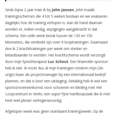
Sinds bijna 2 jaar train ik bij
John Jansen
. John maakt
trainingsschema’s die 4 tot 5 weken beslaan en we evalueren
dagelijks hoe de training verlopen is. Aan de hand daarvan
worden er, indien nodig, wijzigingen aangebracht in dat
schema. Een volle week bevat tussen de 120 en 150
kilometers, die verdeeld zijn over 9 looptrainingen. Daarnaast
doe ik 2 krachttrainingen per week om sterker en
belastbaarder te worden. Het krachtschema wordt verzorgd
door mijn fysiotherapeut
Luc Schout
. Een financiële sponsor
heb ik niet. Ik moet dus al mijn trainingen rondom mijn (36-
urige) baan als projectmanager bij een internationaal bedrijf
plannen, en dat is best een uitdaging. Gelukkig heb ik wel een
sponsorovereenkomst voor schoenen en kleding met Het
Loopcentrum in Venlo; een super fijne hardloopzaak die ik met
heel veel plezier vertegenwoordig.
Afgelopen week was geen standaard trainingsweek. Op de