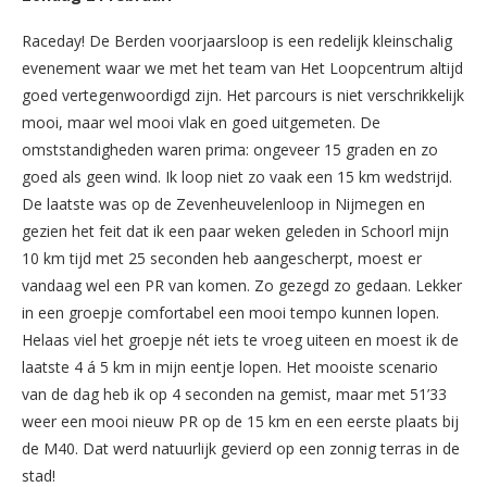
Raceday! De Berden voorjaarsloop is een redelijk kleinschalig
evenement waar we met het team van Het Loopcentrum altijd
goed vertegenwoordigd zijn. Het parcours is niet verschrikkelijk
mooi, maar wel mooi vlak en goed uitgemeten. De
omststandigheden waren prima: ongeveer 15 graden en zo
goed als geen wind. Ik loop niet zo vaak een 15 km wedstrijd.
De laatste was op de Zevenheuvelenloop in Nijmegen en
gezien het feit dat ik een paar weken geleden in Schoorl mijn
10 km tijd met 25 seconden heb aangescherpt, moest er
vandaag wel een PR van komen. Zo gezegd zo gedaan. Lekker
in een groepje comfortabel een mooi tempo kunnen lopen.
Helaas viel het groepje nét iets te vroeg uiteen en moest ik de
laatste 4 á 5 km in mijn eentje lopen. Het mooiste scenario
van de dag heb ik op 4 seconden na gemist, maar met 51’33
weer een mooi nieuw PR op de 15 km en een eerste plaats bij
de M40. Dat werd natuurlijk gevierd op een zonnig terras in de
stad!