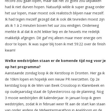
record zou gaan lopen, maar dat het zo goed zou uitpakken
had ik niet durven hopen. Natuurlijk wilde ik super graag onder
het uur lopen, maar moest ook realistisch blijven naar mezelf.
Ik had tegen mezelf gezegd dat ik ook dik tevreden moest zijn
als ik 1 à 2 minuten boven het uur zou eindigen. Onderweg
merkte ik al dat ik echt lekker liep en de heuvels me redelijk
makkelijk afgingen. Dit gaf mij alleen maar meer energie om
door te lopen. Ik was super blij toen ik met 59:22 over de finish
kwam!
Welke wedstrijden staan er de komende tijd nog voor je
op het programma?
Aanstaande zondag loop ik de Kerstloop in Dronten. Hier ga ik
de 10km lopen en hopelijk een nieuw PR neerzetten. Op 2e
kerstdag loop ik de Wim van Beek Crossloop in Klarenbeek en
op oudejaarsdag staat de Sylvestercross op de planning. Nog
3 mooie wedstrijden dit kalenderjaar. In januari loop ik geen
wedstrijden, zodat ik in februari weer fit aan de start kan staan
van onder andere de Midwintermarathon in Apeldoorn en de