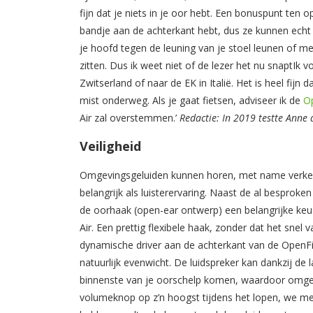
fijn dat je niets in je oor hebt. Een bonuspunt ten
bandje aan de achterkant hebt, dus ze kunnen echt 
je hoofd tegen de leuning van je stoel leunen of me
zitten. Dus ik weet niet of de lezer het nu snaptIk v
Zwitserland of naar de EK in Italië. Het is heel fijn 
mist onderweg. Als je gaat fietsen, adviseer ik de
O
Air zal overstemmen.’
Redactie: In 2019 testte Anne 
Veiligheid
Omgevingsgeluiden kunnen horen, met name verkee
belangrijk als luisterervaring. Naast de al besproken
de oorhaak (open-ear ontwerp) een belangrijke keu
Air. Een prettig flexibele haak, zonder dat het snel
dynamische driver aan de achterkant van de OpenFit 
natuurlijk evenwicht. De luidspreker kan dankzij de 
binnenste van je oorschelp komen, waardoor omgevin
volumeknop op z’n hoogst tijdens het lopen, we merk