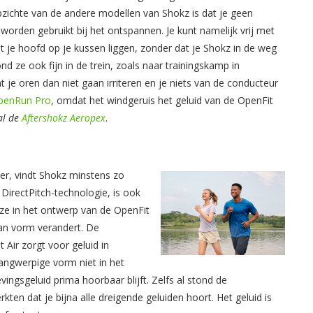
 opzichte van de andere modellen van Shokz is dat je geen
worden gebruikt bij het ontspannen. Je kunt namelijk vrij met
t je hoofd op je kussen liggen, zonder dat je Shokz in de weg
ond ze ook fijn in de trein, zoals naar trainingskamp in
dat je oren dan niet gaan irriteren en je niets van de conducteur
penRun Pro
, omdat het windgeruis het geluid van de OpenFit
al de
Aftershokz Aeropex
.
r, vindt Shokz minstens zo
 DirectPitch-technologie, is ook
ze in het ontwerp van de OpenFit
 van vorm verandert. De
Air zorgt voor geluid in
langwerpige vorm niet in het
gsgeluid prima hoorbaar blijft. Zelfs al stond de
ten dat je bijna alle dreigende geluiden hoort. Het geluid is