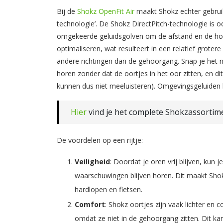
Bij de
Shokz OpenFit Air
maakt Shokz echter gebruik 
technologie’. De Shokz DirectPitch-technologie is 
omgekeerde geluidsgolven om de afstand en de hoe
optimaliseren, wat resulteert in een relatief grotere
andere richtingen dan de gehoorgang. Snap je het n
horen zonder dat de oortjes in het oor zitten, en d
kunnen dus niet meeluisteren). Omgevingsgeluiden h
Hier
vind je het complete Shokzassortim
De voordelen op een rijtje:
Veiligheid
: Doordat je oren vrij blijven, ku
waarschuwingen blijven horen. Dit maakt Shok
hardlopen en fietsen.
Comfort
: Shokz oortjes zijn vaak lichter en
omdat ze niet in de gehoorgang zitten. Dit k