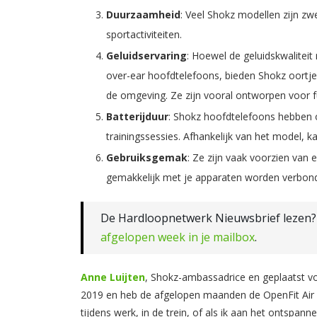
Duurzaamheid
: Veel Shokz modellen zijn zw
sportactiviteiten.
Geluidservaring
: Hoewel de geluidskwaliteit
over-ear hoofdtelefoons, bieden Shokz oortje
de omgeving. Ze zijn vooral ontworpen voor func
Batterijduur
: Shokz hoofdtelefoons hebben o
trainingssessies. Afhankelijk van het model, ka
Gebruiksgemak
: Ze zijn vaak voorzien van
gemakkelijk met je apparaten worden verbon
De Hardloopnetwerk Nieuwsbrief lezen
afgelopen week in je mailbox
.
Anne Luijten
, Shokz-ambassadrice en geplaatst vo
2019 en heb de afgelopen maanden de OpenFit Air ge
tijdens werk, in de trein, of als ik aan het ontspan