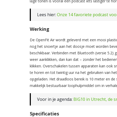
lage tonen is vooral een podcast iets lastiger te hor
Lees hier:
Onze 14 favoriete podcast voor
Werking
De OpenFit Air wordt geleverd met een mooi plastic
nog het snoertje aan het doosje moet worden beve
beschikbaar. Verbinden met Bluetooth (versie 5.2) g
weer aanklikken, dan kan dat – zonder het bedienen
klikken. Overschakelen tussen apparaten kan ook sn
te horen en tot twintig uur na het gebruiken van h
opgeladen. Het draadloos bereik is 10 meter en de 
makkelijk bestuurbaar loophulpmiddel om in verhalen
Voor in je agenda:
BIG10 in Utrecht, de s
Specificaties