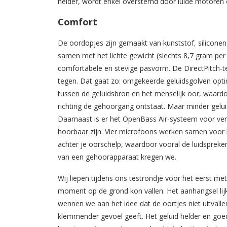
helder, wordt enkel overstemd door luide motoren 
Comfort
De oordopjes zijn gemaakt van kunststof, siliconen e
samen met het lichte gewicht (slechts 8,7 gram per 
comfortabele en stevige pasvorm. De DirectPitch-t
tegen. Dat gaat zo: omgekeerde geluidsgolven opti
tussen de geluidsbron en het menselijk oor, waardo
richting de gehoorgang ontstaat. Maar minder gelui
Daarnaast is er het OpenBass Air-systeem voor ver
hoorbaar zijn. Vier microfoons werken samen voor h
achter je oorschelp, waardoor vooral de luidspreker
van een gehoorapparaat kregen we.
Wij liepen tijdens ons testrondje voor het eerst m
moment op de grond kon vallen. Het aanhangsel lijkt
wennen we aan het idee dat de oortjes niet uitvall
klemmender gevoel geeft. Het geluid helder en goe