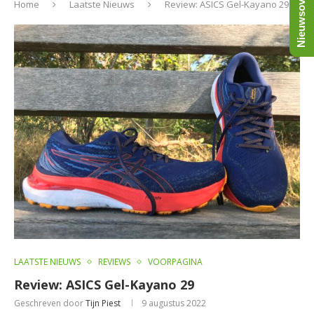
Nieuwsoverzicht
Home
Laatste Nieuws
Review: ASICS Gel-Kayano 29
LAATSTE NIEUWS
REVIEWS
VOORPAGINA
Review: ASICS Gel-Kayano 29
Geschreven door
Tijn Piest
9 augustus 2022