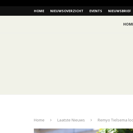
HOME
NIEUWSOVERZICHT
EVENTS
NIEUWSBRIEF
HOM
Home
Laatste Nieuws
Remyo Tielsema loo