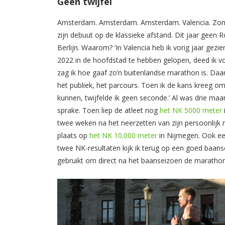
Geen twijfel
Amsterdam. Amsterdam. Amsterdam. Valencia. Zonda
zijn debuut op de klassieke afstand. Dit jaar gee
Berlijn. Waarom? ‘In Valencia heb ik vorig jaar gez
2022 in de hoofdstad te hebben gelopen, deed ik vo
zag ik hoe gaaf zo’n buitenlandse marathon is. Daar
het publiek, het parcours. Toen ik de kans kreeg o
kunnen, twijfelde ik geen seconde.’ Al was drie m
sprake. Toen liep de atleet nog
het NK 5000 meter
twee weken na het neerzetten van zijn persoonlijk r
plaats op
het NK 10.000 meter
in Nijmegen. Ook ee
twee NK-resultaten kijk ik terug op een goed baans
gebruikt om direct na het baanseizoen de marathon 