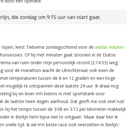
rd door een operatie.’
ijn, die zondag om 9:15 uur van start gaat.
te lopen, kiest Tielsema zondagochtend voor de
adidas Adizero
thonsessies. Of hij met minuten gaat strooien in de Duitse
hema van ruim onder mijn persoonlijk record (2:14.53) weg.’
ze dag voor de marathon wacht de Utrechtenaar ook even de
e met temperaturen tussen de 8 en 12 graden en een hoge
veel mogelijk te ontspannen deze laatste 24 uur. Ik draai nog
eting bij en lever m’n bidons in met sportdrank voor
k de laatste twee dagen aanhoud. Dat geeft me ook veel rust
 Als hij het tempo tussen de 3:08 en 3:12 per kilometer makkelijk
nder in Berlijn hem bijna niet te ontgaan. ‘Maar daar ben ik
 snelle tijd. Ik wil m’n beste race ooit neerzetten in Berlijn.’