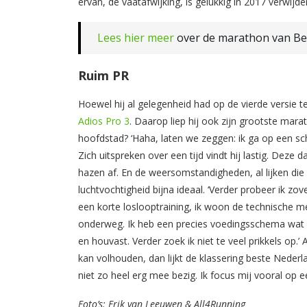
ervan, de vaatafwijking, is gelukkig in 2017 verwijde
Lees hier meer
over de marathon van Berl
Ruim PR
Hoewel hij al gelegenheid had op de vierde versie 
Adios Pro 3
. Daarop liep hij ook zijn grootste mara
hoofdstad? ‘Haha, laten we zeggen: ik ga op een sc
Zich uitspreken over een tijd vindt hij lastig. De
hazen af. En de weersomstandigheden, al lijken di
luchtvochtigheid bijna ideaal. ‘Verder probeer ik zo
een korte loslooptraining, ik woon de technische me
onderweg. Ik heb een precies voedingsschema wat i
en houvast. Verder zoek ik niet te veel prikkels op.’
kan volhouden, dan lijkt de klassering beste Nederla
niet zo heel erg mee bezig. Ik focus mij vooral op een
Foto’s: Erik van Leeuwen & All4Running