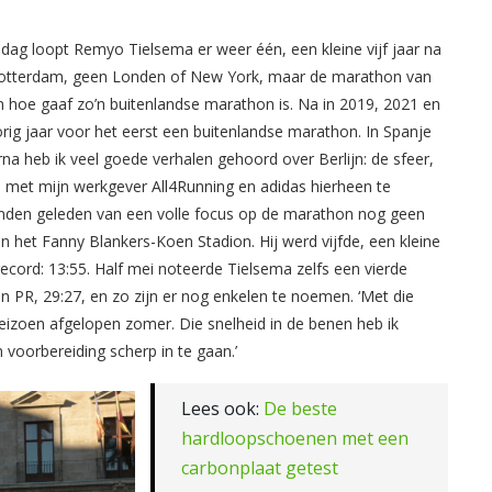
g loopt Remyo Tielsema er weer één, een kleine vijf jaar na
n Rotterdam, geen Londen of New York, maar de marathon van
ien hoe gaaf zo’n buitenlandse marathon is. Na in 2019, 2021 en
rig jaar voor het eerst een buitenlandse marathon. In Spanje
na heb ik veel goede verhalen gehoord over Berlijn: de sfeer,
m met mijn werkgever All4Running en adidas hierheen te
aanden geleden van een volle focus op de marathon nog geen
in het Fanny Blankers-Koen Stadion. Hij werd vijfde, een kleine
ecord: 13:55. Half mei noteerde Tielsema zelfs een vierde
n PR, 29:27, en zo zijn er nog enkelen te noemen. ‘Met die
eizoen afgelopen zomer. Die snelheid in de benen heb ik
voorbereiding scherp in te gaan.’
Lees ook:
De beste
hardloopschoenen met een
carbonplaat getest