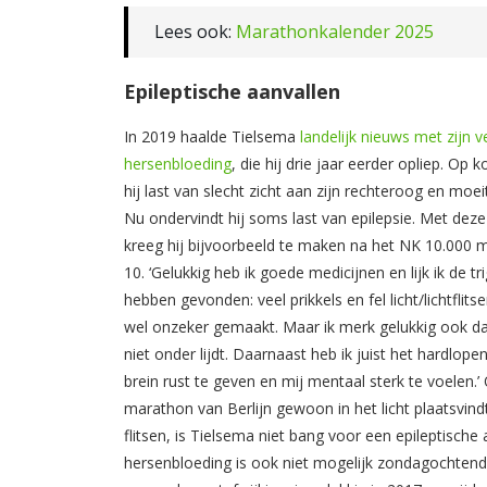
Lees ook:
Marathonkalender 2025
Epileptische aanvallen
In 2019 haalde Tielsema
landelijk nieuws met zijn 
hersenbloeding
, die hij drie jaar eerder opliep. Op k
hij last van slecht zicht aan zijn rechteroog en moe
Nu ondervindt hij soms last van epilepsie. Met dez
kreeg hij bijvoorbeeld te maken na het NK 10.000 
10. ‘Gelukkig heb ik goede medicijnen en lijk ik de t
hebben gevonden: veel prikkels en fel licht/lichtflits
wel onzeker gemaakt. Maar ik merk gelukkig ook dat
niet onder lijdt. Daarnaast heb ik juist het hardlop
brein rust te geven en mij mentaal sterk te voelen.
marathon van Berlijn gewoon in het licht plaatsvind
flitsen, is Tielsema niet bang voor een epileptische 
hersenbloeding is ook niet mogelijk zondagochtend