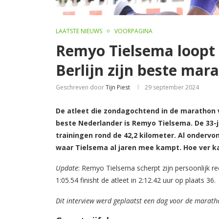
LAATSTE NIEUWS
VOORPAGINA
Remyo Tielsema loopt 
Berlijn zijn beste mar
Geschreven door
Tijn Piest
29 september 2024
De atleet die zondagochtend in de marathon 
beste Nederlander is Remyo Tielsema. De 33-ja
trainingen rond de 42,2 kilometer. Al ondervon
waar Tielsema al jaren mee kampt. Hoe ver kan 
Update
: Remyo Tielsema scherpt zijn persoonlijk
1:05.54 finisht de atleet in 2:12.42 uur op plaats 36.
Dit interview werd geplaatst een dag voor de marath