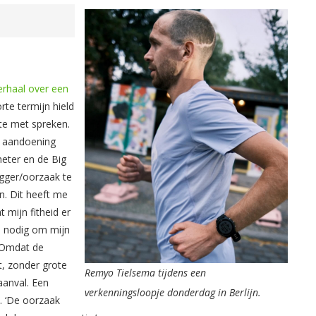
verhaal over een
orte termijn hield
ite met spreken.
e aandoening
meter en de Big
rigger/oorzaak te
en. Dit heeft me
 mijn fitheid er
en nodig om mijn
’ Omdat de
t, zonder grote
Remyo Tielsema tijdens een
aanval. Een
verkenningsloopje donderdag in Berlijn.
. ‘De oorzaak