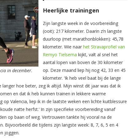
Heerlijke trainingen
Zijn langste week in de voorbereiding
(ooit): 217 kilometer. Daarin z’n langste
duurloop (met marathonblokken): 45,78
kilometer. Wie naar
het Stravaprofiel van
Remyo Tielsema
kijkt, valt al snel het
aantal lopen van boven de 30 kilometer
op. Deze maand liep hij nog 42, 33 en 45
cia in december.
kilometer. ‘Ik heb veel baat bij de lange
langer hoe beter, zeg ik altijd. Mijn winst dit jaar was dat ik
gekomen en dat ik heb kunnen trainen in lekkere warme
 op Valencia, liep ik in de laatste weken een lichte kuitblessure
oude natte herfst.’ In zijn specifieke voorbereiding vanaf
ijden op baan of weg. Vertrouwen tankte hij vooral na de
Bijvoorbeeld die tijdens zijn langste week: 8, 7, 6, 5 en 4
n joggen.