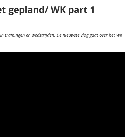
t gepland/ WK part 1
un trainingen en wedstrijden. De nieuwste vlog gaat over het WK