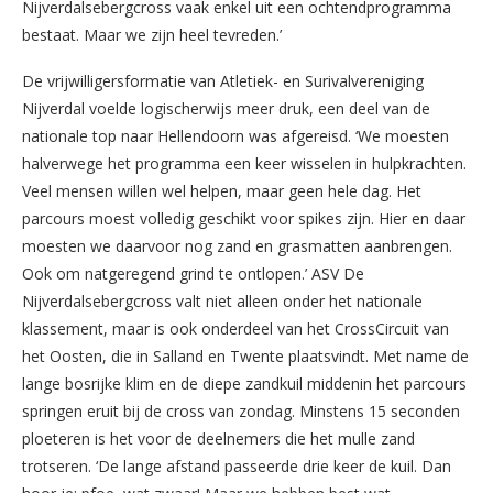
Nijverdalsebergcross vaak enkel uit een ochtendprogramma
bestaat. Maar we zijn heel tevreden.’
De vrijwilligersformatie van Atletiek- en Surivalvereniging
Nijverdal voelde logischerwijs meer druk, een deel van de
nationale top naar Hellendoorn was afgereisd. ‘We moesten
halverwege het programma een keer wisselen in hulpkrachten.
Veel mensen willen wel helpen, maar geen hele dag. Het
parcours moest volledig geschikt voor spikes zijn. Hier en daar
moesten we daarvoor nog zand en grasmatten aanbrengen.
Ook om natgeregend grind te ontlopen.’ ASV De
Nijverdalsebergcross valt niet alleen onder het nationale
klassement, maar is ook onderdeel van het CrossCircuit van
het Oosten, die in Salland en Twente plaatsvindt. Met name de
lange bosrijke klim en de diepe zandkuil middenin het parcours
springen eruit bij de cross van zondag. Minstens 15 seconden
ploeteren is het voor de deelnemers die het mulle zand
trotseren. ‘De lange afstand passeerde drie keer de kuil. Dan