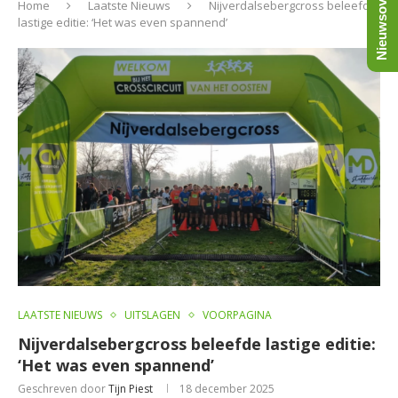
Nieuwsoverzicht
Home
Laatste Nieuws
Nijverdalsebergcross beleefde
lastige editie: ‘Het was even spannend’
LAATSTE NIEUWS
UITSLAGEN
VOORPAGINA
Nijverdalsebergcross beleefde lastige editie:
‘Het was even spannend’
Geschreven door
Tijn Piest
18 december 2025