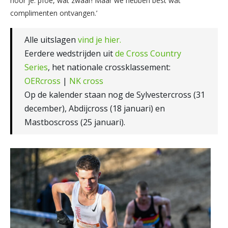
hoor je: pfoe, wat zwaar! Maar we hebben best wat
complimenten ontvangen.’
Alle uitslagen
vind je hier.
Eerdere wedstrijden uit
de Cross Country
Series
, het nationale crossklassement:
OERcross
|
NK cross
Op de kalender staan nog de Sylvestercross (31
december), Abdijcross (18 januari) en
Mastboscross (25 januari).