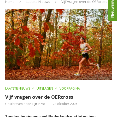
Nieuwsoverzicht
Home
Laatste Nieuws
Vijf vragen over de OERcross
LAATSTE NIEUWS
UITSLAGEN
VOORPAGINA
Vijf vragen over de OERcross
Geschreven door
Tijn Piest
23 oktober 2025
Zondag beginnen veel Nederlandse atleten hun