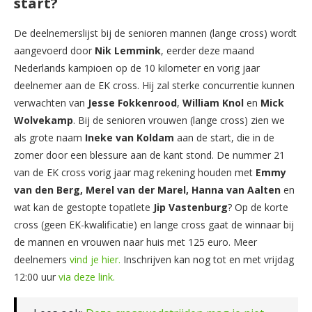
start?
De deelnemerslijst bij de senioren mannen (lange cross) wordt
aangevoerd door
Nik Lemmink
, eerder deze maand
Nederlands kampioen op de 10 kilometer en vorig jaar
deelnemer aan de EK cross. Hij zal sterke concurrentie kunnen
verwachten van
Jesse Fokkenrood
,
William Knol
en
Mick
Wolvekamp
. Bij de senioren vrouwen (lange cross) zien we
als grote naam
Ineke van Koldam
aan de start, die in de
zomer door een blessure aan de kant stond. De nummer 21
van de EK cross vorig jaar mag rekening houden met
Emmy
van den Berg, Merel van der Marel, Hanna van Aalten
en
wat kan de gestopte topatlete
Jip Vastenburg
? Op de korte
cross (geen EK-kwalificatie) en lange cross gaat de winnaar bij
de mannen en vrouwen naar huis met 125 euro. Meer
deelnemers
vind je hier.
Inschrijven kan nog tot en met vrijdag
12:00 uur
via deze link.