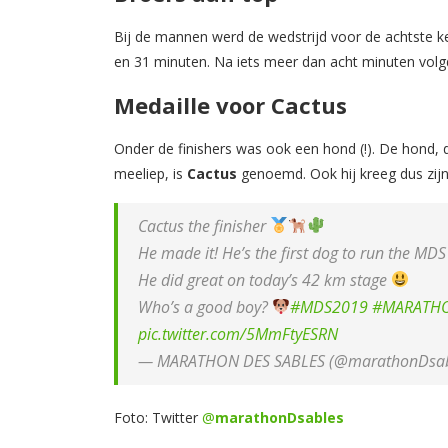
Bij de mannen werd de wedstrijd voor de achtste
en 31 minuten. Na iets meer dan acht minuten volg
Medaille voor Cactus
Onder de finishers was ook een hond (!). De hond
meeliep, is
Cactus
genoemd. Ook hij kreeg dus zijn
Cactus the finisher
He made it! He’s the first dog to run the MD
He did great on today’s 42 km stage
Who’s a good boy?
#MDS2019
#MARATHO
pic.twitter.com/5MmFtyESRN
— MARATHON DES SABLES (@marathonDsab
Foto: Twitter
@
marathonDsables