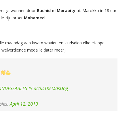
 keer gewonnen door
Rachid el Morabity
uit Marokko in 18 uur
de zijn broer
Mohamed.
, die maandag aan kwam waaien en sindsdien elke etappe
 welverdiende medaille (later meer).
S
NDESSABLES
#CactusTheMdsDog
les)
April 12, 2019