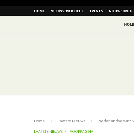
HOME
NIEUWSOVERZICHT
EVENTS
NIEUWSBRIEF
HOM
Home
Laatste Nieuws
Nederlandse wint 
LAATSTE NIEUWS
VOORPAGINA