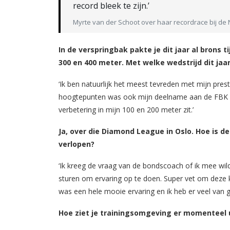
record bleek te zijn.’
Myrte van der Schoot over haar recordrace bij de
In de verspringbak pakte je dit jaar al brons t
300 en 400 meter. Met welke wedstrijd dit jaa
‘Ik ben natuurlijk het meest tevreden met mijn pre
hoogtepunten was ook mijn deelname aan de FBK Ga
verbetering in mijn 100 en 200 meter zit.’
Ja, over die Diamond League in Oslo. Hoe is 
verlopen?
‘Ik kreeg de vraag van de bondscoach of ik mee wi
sturen om ervaring op te doen. Super vet om deze ka
was een hele mooie ervaring en ik heb er veel van g
Hoe ziet je trainingsomgeving er momenteel u