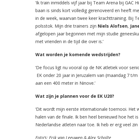
‘Ik train inmiddels vijf jaar bij Team Arena bij GA
baan is sinds kort volledig gerenoveerd en heeft met 
in de week, waarvan twee keer krachttraining. Bij
polsstok. Mijn drie trainers zijn
Niels Alofsen
,
Jan
afgelopen jaar begonnen met mijn studie geneeskun
met vrienden in de tijd die over is.’
Wat worden je komende wedstrijden?
‘De focus ligt nu vooral op de NK atletiek voor sen
EK onder 20 jaar in Jeruzalem van (maandag 7 t/m 
aan een 400 meter in Ninove.’
Wat zijn je plannen voor de EK U20?
‘Dit wordt mijn eerste internationale toernooi. Het
halen van de finale. Ik ben heel benieuwd hoe het is
Nederlandse atleten naar toe. Ik heb er erg veel zin i
Foto’s: Erik van Leeuwen & Alex Scholte