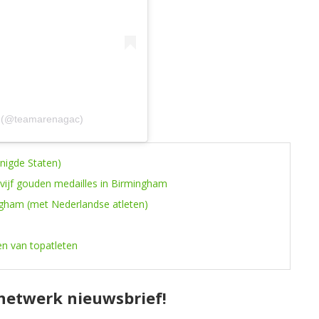
a (@teamarenagac)
enigde Staten)
 vijf gouden medailles in Birmingham
ngham (met Nederlandse atleten)
en van topatleten
pnetwerk nieuwsbrief!