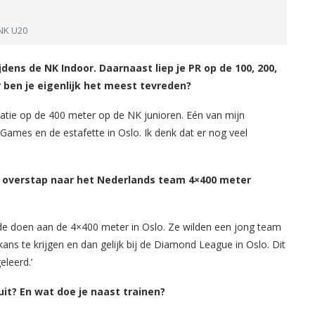
 NK U20
ijdens de NK Indoor. Daarnaast liep je PR op de 100, 200,
r ben je eigenlijk het meest tevreden?
statie op de 400 meter op de NK junioren. Eén van mijn
mes en de estafette in Oslo. Ik denk dat er nog veel
de overstap naar het Nederlands team 4×400 meter
lde doen aan de 4×400 meter in Oslo. Ze wilden een jong team
ns te krijgen en dan gelijk bij de Diamond League in Oslo. Dit
eleerd.’
it? En wat doe je naast trainen?