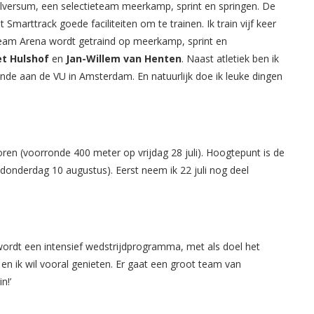
C Hilversum, een selectieteam meerkamp, sprint en springen. De
Smarttrack goede faciliteiten om te trainen. Ik train vijf keer
 Team Arena wordt getraind op meerkamp, sprint en
et Hulshof
en
Jan-Willem van Henten
. Naast atletiek ben ik
de aan de VU in Amsterdam. En natuurlijk doe ik leuke dingen
ioren (voorronde 400 meter op vrijdag 28 juli). Hoogtepunt is de
donderdag 10 augustus). Eerst neem ik 22 juli nog deel
 wordt een intensief wedstrijdprogramma, met als doel het
 en ik wil vooral genieten. Er gaat een groot team van
n!’