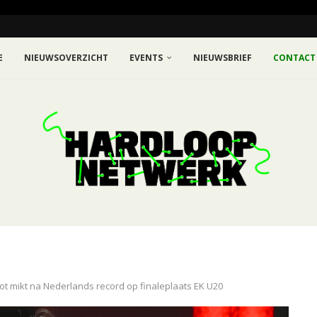
E
NIEUWSOVERZICHT
EVENTS
NIEUWSBRIEF
CONTACT
ot mikt na Nederlands record op finaleplaats EK U20