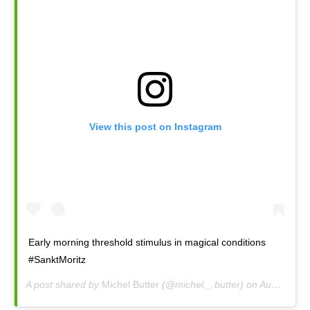
View this post on Instagram
Early morning threshold stimulus in magical conditions
#SanktMoritz
A post shared by
Michel Butter
(@michel._.butter) on
Aug 2, 2019 at 12:30pm PDT