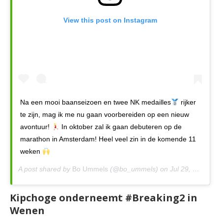
View this post on Instagram
Na een mooi baanseizoen en twee NK medailles
rijker
te zijn, mag ik me nu gaan voorbereiden op een nieuw
avontuur!
In oktober zal ik gaan debuteren op de
marathon in Amsterdam! Heel veel zin in de komende 11
weken
A post shared by
Bo Ummels
(@bo_ummels) on
Jul 29, 2019 at 1:12am PDT
Kipchoge onderneemt #Breaking2 in
Wenen