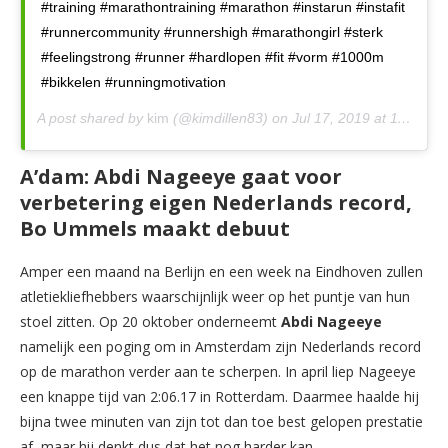
#training #marathontraining #marathon #instarun #instafit
#runnercommunity #runnershigh #marathongirl #sterk
#feelingstrong #runner #hardlopen #fit #vorm #1000m
#bikkelen #runningmotivation
A post shared by
kim
(@kimdillen83) on
Jul 17, 2019 at 11:29am PDT
A’dam: Abdi Nageeye gaat voor
verbetering eigen Nederlands record,
Bo Ummels maakt debuut
Amper een maand na Berlijn en een week na Eindhoven zullen
atletiekliefhebbers waarschijnlijk weer op het puntje van hun
stoel zitten. Op 20 oktober onderneemt
Abdi Nageeye
namelijk een poging om in Amsterdam zijn Nederlands record
op de marathon verder aan te scherpen. In april liep Nageeye
een knappe tijd van 2:06.17 in Rotterdam. Daarmee haalde hij
bijna twee minuten van zijn tot dan toe best gelopen prestatie
af, maar hij denkt dus dat het nog harder kan.