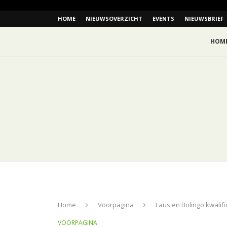
HOME
NIEUWSOVERZICHT
EVENTS
NIEUWSBRIEF
HOM
Home
Voorpagina
Laus en Bolingo kwalifi
VOORPAGINA