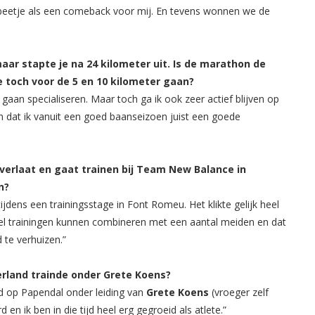
n beetje als een comeback voor mij. En tevens wonnen we de
aar stapte je na 24 kilometer uit. Is de marathon de
 je toch voor de 5 en 10 kilometer gaan?
gaan specialiseren. Maar toch ga ik ook zeer actief blijven op
 in dat ik vanuit een goed baanseizoen juist een goede
verlaat en gaat trainen bij Team New Balance in
n?
jdens een trainingsstage in Font Romeu. Het klikte gelijk heel
el trainingen kunnen combineren met een aantal meiden en dat
te verhuizen.”
ederland trainde onder Grete Koens?
nd op Papendal onder leiding van
Grete Koens
(vroeger zelf
 en ik ben in die tijd heel erg gegroeid als atlete.”