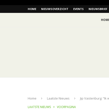
HOME
NIEUWSOVERZICHT
EVENTS
NIEUWSBRIEF
HOM
Home
Laatste Nieuws
Jip Vastenburg: “Ik 
LAATSTE NIEUWS
VOORPAGINA