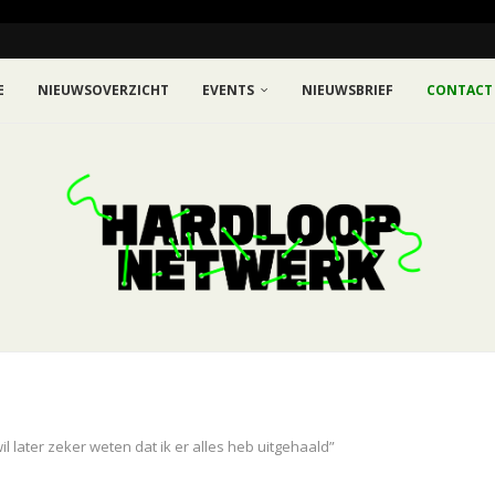
E
NIEUWSOVERZICHT
EVENTS
NIEUWSBRIEF
CONTACT
wil later zeker weten dat ik er alles heb uitgehaald”