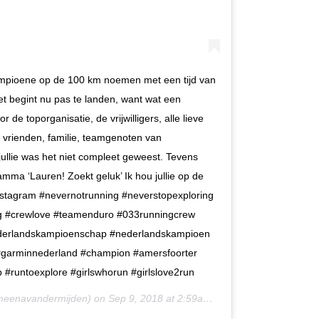
Kampioene op de 100 km noemen met een tijd van
 Het begint nu pas te landen, want wat een
de toporganisatie, de vrijwilligers, alle lieve
 vrienden, familie, teamgenoten van
ullie was het niet compleet geweest. Tevens
mma ‘Lauren! Zoekt geluk’ Ik hou jullie op de
finstagram #nevernotrunning #neverstopexploring
g #crewlove #teamenduro #033runningcrew
nederlandskampioenschap #nederlandskampioen
#garminnederland #champion #amersfoorter
#runtoexplore #girlswhorun #girlslove2run
eenavandermijden) on
Sep 9, 2018 at 2:59am PDT