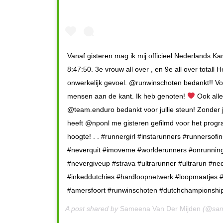
Vanaf gisteren mag ik mij officieel Nederlands 
8:47:50. 3e vrouw all over , en 9e all over totall
onwerkelijk gevoel. @runwinschoten bedankt!! Voor 
mensen aan de kant. Ik heb genoten!
Ook alle
@team.enduro bedankt voor jullie steun! Zonder j
heeft @nponl me gisteren gefilmd voor het progra
hoogte! . . #runnergirl #instarunners #runnerso
#neverquit #imoveme #worlderunners #onrunnin
#nevergiveup #strava #ultrarunner #ultrarun #
#inkeddutchies #hardloopnetwerk #loopmaatjes 
#amersfoort #runwinschoten #dutchchampionship 
A post shared by
Sameena Van Der Mijden
(@sam