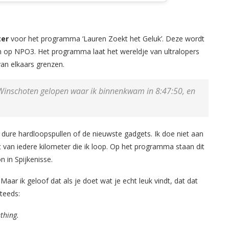
ter
voor het programma ‘Lauren Zoekt het Geluk’. Deze wordt
en op NPO3.
Het programma laat het wereldje van ultralopers
van elkaars grenzen.
Winschoten gelopen waar ik binnenkwam in 8:47:50, en
m dure hardloopspullen of de nieuwste gadgets. Ik doe niet aan
 van iedere kilometer die ik loop. O
p het programma staan dit
 in Spijkenisse.
Maar ik geloof dat als je doet wat je echt leuk vindt, dat dat
teeds:
thing.