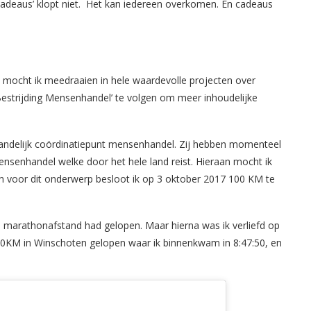
adeaus’ klopt niet.
Het kan iedereen overkomen. En cadeaus
en mocht ik meedraaien in hele waardevolle projecten over
Bestrijding Mensenhandel’ te volgen om meer inhoudelijke
 landelijk coördinatiepunt mensenhandel. Zij hebben momenteel
ensenhandel welke door het hele land reist. Hieraan mocht ik
voor dit onderwerp besloot ik op 3 oktober 2017 100 KM te
n marathonafstand had gelopen. Maar hierna was ik verliefd op
00KM in Winschoten gelopen waar ik binnenkwam in 8:47:50, en