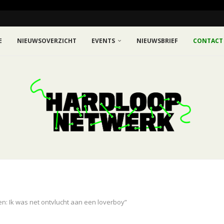
E
NIEUWSOVERZICHT
EVENTS
NIEUWSBRIEF
CONTACT
: Ik was net ontvlucht aan een loverboy”