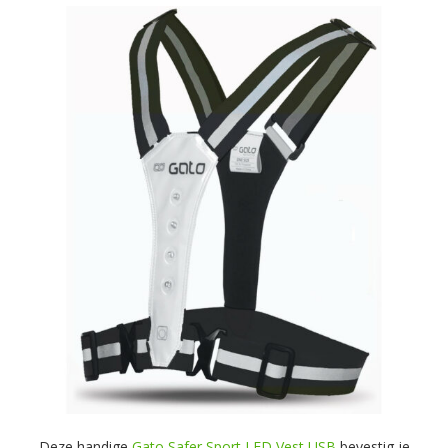
Deze handige
Gato Safer Sport LED Vest USB
bevestig je