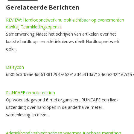
Gerelateerde Berichten
REVIEW: Hardloopnetwerk nu ook zichtbaar op evenementen
dankzij Teamkledingkopen.nl!
Samenwerking Naast het schrijven van artikelen over het
laatste hardloop- en atletieknieuws deelt Hardloopnetwerk
ook…
Daisycon
6b056c3fb9ae4d6618817937e6291ad4531da7134e2e2d2f1e7cfa
RUNCAFE remote edition
Op woensdagavond 6 mei organiseert RUNCAFE een live-
uitzending over hardlopen in de anderhalve-meter-
samenleving. In deze…
Atletiekbond verbiedt schoen waarmee Kipchoge marathon