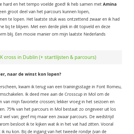
n we hard en het tempo voelde goed! Ik heb samen met
Amina
en groot deel van het parcours kunnen lopen,
n te lopen. Het laatste stuk was ontzettend zwaar en ik had
bij te blijven. Met een derde plek in dit topveld en deze
norm blij. Een mooie manier om mijn laatste Nederlands
K cross in Dublin (+ startlijsten & parcours)
der, naar de winst kon lopen?
verscheen, kwam ik terug van een trainingsstage in Font Romeu,
omschakelen. Ik deed mee aan de Crosscup in Mol om de
n van mijn favoriete crossen; lekker vroeg in het seizoen en
nen. 75% van het parcours in Mol bestaat zo ongeveer uit los
st wel van; geef mij maar een zwaar parcours. De wedstrijd
om besloot ik te kijken wat ik in het vat had zitten. Vooral
ik nu kon. Bij de ingang van het tweede rondje (van de