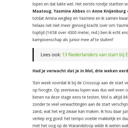
lopen en dat lukte wel. Het eerste rondje startte
Maatoug
,
Yasmine Abbes
en
Anne Knijenburg
e
totdat Amina wegliep en Yasmine en ik samen kwame
helaas net niet meer genoeg kracht over om Yasmine 
toptijd (14:58 over 4300 meter, red.) ben ik echt e
kampioenschap als junior mee af te sluiten!’
Lees ook:
13 Nederlanders van start bij E
Had je verwacht dat je in Mol, drie weken eer
‘Een week voordat ik bij de Crosscup aan de start 
op hoogte. Op zeeniveau lopen was dus wel even 
benen na deze stage eens te testen. Mol is altijd éé
zonder te veel verwachtingen aan de start verschij
zand, wat het erg zwaar kan maken. Ik hou daar jui
verliep erg goed: het tempo voelde makkelijk en daar
met het oog op de Warandeloop wilde ik weten wat 