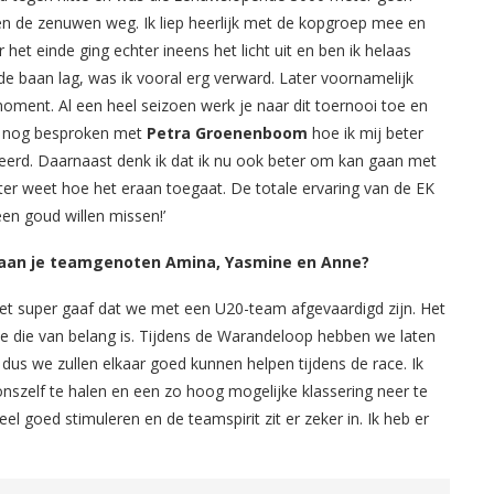
en de zenuwen weg. Ik liep heerlijk met de kopgroep mee en
het einde ging echter ineens het licht uit en ben ik helaas
de baan lag, was ik vooral erg verward. Later voornamelijk
 moment. Al een heel seizoen werk je naar dit toernooi toe en
raf nog besproken met
Petra Groenenboom
hoe ik mij beter
eleerd. Daarnaast denk ik dat ik nu ook beter om kan gaan met
eter weet hoe het eraan toegaat. De totale ervaring van de EK
en goud willen missen!’
bt aan je teamgenoten Amina, Yasmine en Anne?
d het super gaaf dat we met een U20-team afgevaardigd zijn. Het
tie die van belang is. Tijdens de Warandeloop hebben we laten
 dus we zullen elkaar goed kunnen helpen tijdens de race. Ik
 onszelf te halen en een zo hoog mogelijke klassering neer te
l goed stimuleren en de teamspirit zit er zeker in. Ik heb er