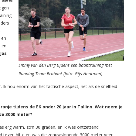
 alleen
megen
aining
uders
t
 en
n
en
Jos
Emmy van den Berg tijdens een baantraining met
Running Team Brabant (foto: Gijs Houtman).
 Ik hou enorm van het tactische aspect, net als de snelheid
anje tijdens de EK onder 20 jaar in Tallinn. Wat neem je
 de 3000 meter?
was erg warm, zo’n 30 graden, en ik was ontzettend
oed tegen hitte en was die zenuwslopende 3000 meter geen