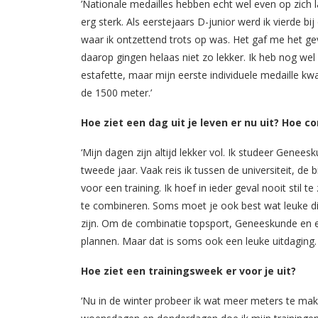
’Nationale medailles hebben echt wel even op zich 
erg sterk. Als eerstejaars D-junior werd ik vierde bi
waar ik ontzettend trots op was. Het gaf me het gev
daarop gingen helaas niet zo lekker. Ik heb nog we
estafette, maar mijn eerste individuele medaille kw
de 1500 meter.’
Hoe ziet een dag uit je leven er nu uit? Hoe c
‘Mijn dagen zijn altijd lekker vol. Ik studeer Genee
tweede jaar. Vaak reis ik tussen de universiteit, de 
voor een training. Ik hoef in ieder geval nooit stil t
te combineren. Soms moet je ook best wat leuke di
zijn. Om de combinatie topsport, Geneeskunde en ee
plannen. Maar dat is soms ook een leuke uitdaging. I
Hoe ziet een trainingsweek er voor je uit?
‘Nu in de winter probeer ik wat meer meters te ma