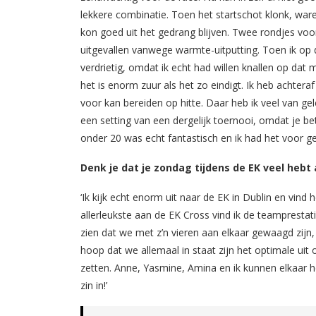
lekkere combinatie. Toen het startschot klonk, war
kon goed uit het gedrang blijven. Twee rondjes voor 
uitgevallen vanwege warmte-uitputting. Toen ik op 
verdrietig, omdat ik echt had willen knallen op dat
het is enorm zuur als het zo eindigt. Ik heb achte
voor kan bereiden op hitte. Daar heb ik veel van g
een setting van een dergelijk toernooi, omdat je b
onder 20 was echt fantastisch en ik had het voor ge
Denk je dat je zondag tijdens de EK veel he
‘Ik kijk echt enorm uit naar de EK in Dublin en vin
allerleukste aan de EK Cross vind ik de teampresta
zien dat we met z’n vieren aan elkaar gewaagd zijn,
hoop dat we allemaal in staat zijn het optimale uit
zetten. Anne, Yasmine, Amina en ik kunnen elkaar hee
zin in!’