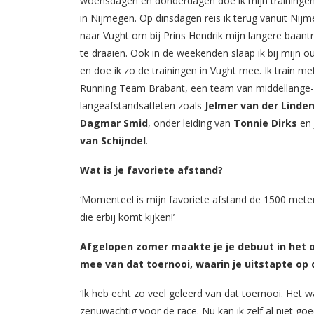
woensdagen en donderdagen doe ik mijn trainingen
in Nijmegen. Op dinsdagen reis ik terug vanuit Nij
naar Vught om bij Prins Hendrik mijn langere baantr
te draaien. Ook in de weekenden slaap ik bij mijn o
en doe ik zo de trainingen in Vught mee. Ik train me
Running Team Brabant, een team van middellange-
langeafstandsatleten zoals
Jelmer van der Linde
Dagmar Smid
, onder leiding van
Tonnie Dirks
en
van Schijndel
.
Wat is je favoriete afstand?
‘Momenteel is mijn favoriete afstand de 1500 meter.
die erbij komt kijken!’
Afgelopen zomer maakte je je debuut in het or
mee van dat toernooi, waarin je uitstapte op
‘Ik heb echt zo veel geleerd van dat toernooi. Het 
zenuwachtig voor de race. Nu kan ik zelf al niet g