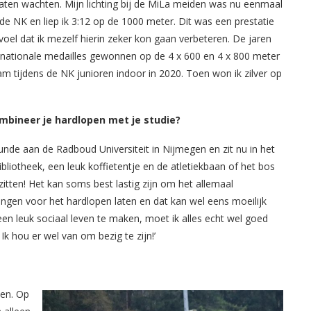
laten wachten. Mijn lichting bij de MiLa meiden was nu eenmaal
j de NK en liep ik 3:12 op de 1000 meter. Dit was een prestatie
oel dat ik mezelf hierin zeker kon gaan verbeteren. De jaren
l nationale medailles gewonnen op de 4 x 600 en 4 x 800 meter
am tijdens de NK junioren indoor in 2020. Toen won ik zilver op
ombineer je hardlopen met je studie?
skunde aan de Radboud Universiteit in Nijmegen en zit nu in het
bibliotheek, een leuk koffietentje en de atletiekbaan of het bos
e zitten! Het kan soms best lastig zijn om het allemaal
ngen voor het hardlopen laten en dat kan wel eens moeilijk
n leuk sociaal leven te maken, moet ik alles echt wel goed
k hou er wel van om bezig te zijn!’
ken. Op