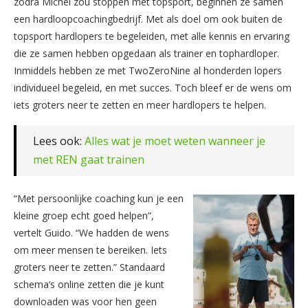
zodra Michel zou stoppen met topsport, beginnen ze samen
een hardloopcoachingbedrijf. Met als doel om ook buiten de
topsport hardlopers te begeleiden, met alle kennis en ervaring
die ze samen hebben opgedaan als trainer en tophardloper.
Inmiddels hebben ze met TwoZeroNine al honderden lopers
individueel begeleid, en met succes. Toch bleef er de wens om
iets groters neer te zetten en meer hardlopers te helpen.
Lees ook:
Alles wat je moet weten wanneer je
met REN gaat trainen
“Met persoonlijke coaching kun je een
kleine groep echt goed helpen”,
vertelt Guido. “We hadden de wens
om meer mensen te bereiken. Iets
groters neer te zetten.” Standaard
schema’s online zetten die je kunt
downloaden was voor hen geen