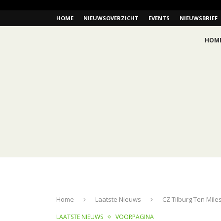
HOME
NIEUWSOVERZICHT
EVENTS
NIEUWSBRIEF
HOM
Home
Laatste Nieuws
CZ Tilburg Ten Mile
LAATSTE NIEUWS
VOORPAGINA