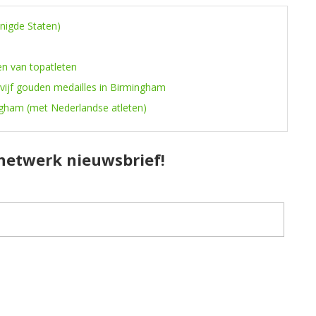
enigde Staten)
en van topatleten
 vijf gouden medailles in Birmingham
ngham (met Nederlandse atleten)
pnetwerk nieuwsbrief!