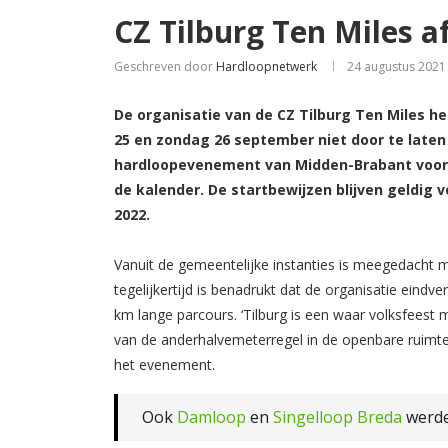
CZ Tilburg Ten Miles a
Geschreven door
Hardloopnetwerk
24 augustus 2021
De organisatie van de CZ Tilburg Ten Miles h
25 en zondag 26 september niet door te late
hardloopevenement van Midden-Brabant voor 
de kalender. De startbewijzen blijven geldig
2022.
Vanuit de gemeentelijke instanties is meegedacht m
tegelijkertijd is benadrukt dat de organisatie eindv
km lange parcours. ‘Tilburg is een waar volksfees
van de anderhalvemeterregel in de openbare ruimte i
het evenement.
Ook
Damloop
en
Singe
l
loop Breda
werden