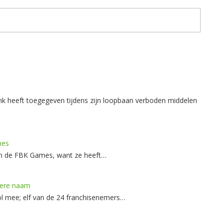
nk heeft toegegeven tijdens zijn loopbaan verboden middelen
mes
an de FBK Games, want ze heeft…
ndere naam
ol mee; elf van de 24 franchisenemers…