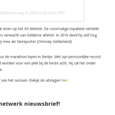
a200m) on
Aug 4, 2018 at 12:11am PDT
 doen op het EK Atletiek. De voormalige topatleet vertelde
s verwacht van Gelderse atleten. In 2016 deed hij zelf nog
ij mee als fanreporter (Omroep Gelderland).
 de marathon lopen in Berlijn. Met zijn persoonlijke record
orden voor een plek bij de beste acht. Hij zal het onder
e.
 van het seizoen. Bekijk de uitslagen
hier
.
pnetwerk nieuwsbrief!