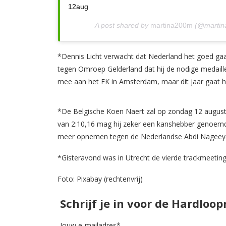
12aug
A post shared by
martina200m
(@martin
*Dennis Licht verwacht dat Nederland het goed gaat
tegen Omroep Gelderland dat hij de nodige medaille
mee aan het EK in Amsterdam, maar dit jaar gaat h
*De Belgische Koen Naert zal op zondag 12 augustus
van 2:10,16 mag hij zeker een kanshebber genoemd w
meer opnemen tegen de Nederlandse Abdi Nageey
*Gisteravond was in Utrecht de vierde trackmeeting
Foto: Pixabay (rechtenvrij)
Schrijf je in voor de Hardloo
Jouw e-mailadres*