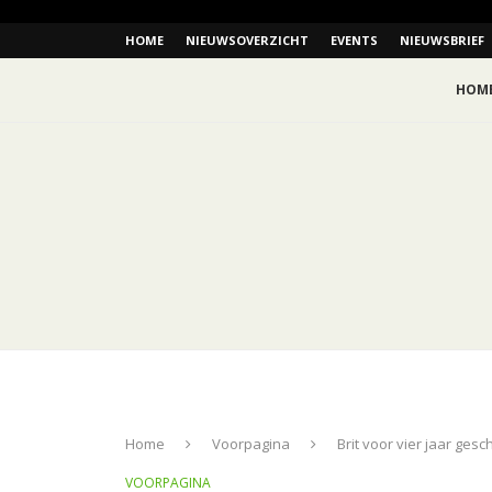
HOME
NIEUWSOVERZICHT
EVENTS
NIEUWSBRIEF
HOM
Home
Voorpagina
Brit voor vier jaar ges
VOORPAGINA