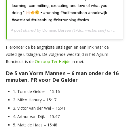
learning, committing, executing and love of what you
doing.”
• #running #halfmarathon #naaldwijk
#westland #ruitenburg #zierrunning #asics
A post shared by
Dominic Bersee
(@dominicbersee) on
Mar 23,
Hieronder de belangrijkste uitslagen en een link naar de
volledige uitslagen. De volgende wedstrijd in het Agium
Runcircuit is de
Omloop Ter Heijde
in mei.
De 5 van Vorm Mannen – 6 man onder de 16
minuten, PR voor De Gelder
1. Tom de Gelder – 15:16
2. Milco Hahury – 15:17
3. Victor van der Wel – 15:41
4. Arthur van Dijk – 15:47
5. Matt de Haas – 15:48