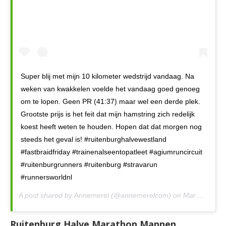
Super blij met mijn 10 kilometer wedstrijd vandaag. Na
weken van kwakkelen voelde het vandaag goed genoeg
om te lopen. Geen PR (41:37) maar wel een derde plek.
Grootste prijs is het feit dat mijn hamstring zich redelijk
koest heeft weten te houden. Hopen dat dat morgen nog
steeds het geval is! #ruitenburghalvewestland
#fastbraidfriday #trainenalseentopatleet #agiumruncircuit
#ruitenburgrunners #ruitenburg #stravarun
#runnersworldnl
A post shared by
Annemerel
(@annemerelcom) on
Mar 23, 2019 at 9:05am PDT
Ruitenburg Halve Marathon Mannen