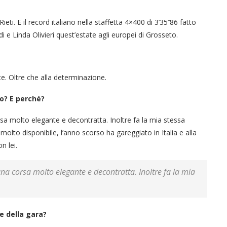
ti. E il record italiano nella staffetta 4×400 di 3’35’’86 fatto
 e Linda Olivieri quest’estate agli europei di Grosseto.
te. Oltre che alla determinazione.
to? E perché?
a molto elegante e decontratta. Inoltre fa la mia stessa
molto disponibile, l’anno scorso ha gareggiato in Italia e alla
n lei.
a corsa molto elegante e decontratta. Inoltre fa la mia
e della gara?