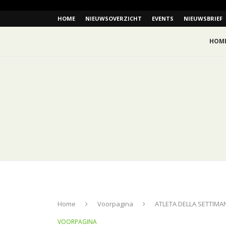
HOME
NIEUWSOVERZICHT
EVENTS
NIEUWSBRIEF
HOM
Home
Voorpagina
ATLETA DELLA SETTIMA
VOORPAGINA