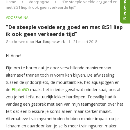
Nieuwsoverzicht
Home
Voorpagina
”De steeple voelde erg goed en
met 8:51 liep ik ook geen verkeerde tijd”
VOORPAGINA
”De steeple voelde erg goed en met 8:51 liep
ik ook geen verkeerde tijd”
Geschreven door
Hardloopnetwerk
21 maart 2018
Hi Anne!
Fijn om te horen dat je door verschillende manieren van
alternatief trainen toch in vorm kan blijven. De afwisseling
tussen de (indoor)fiets, de mountainbike, het aquajoggen en
de
ElliptoGO
maakt het in ieder geval wat minder saai, ook al
zou je het liefst natuurlijk lekker hardlopen. Toevallig had ik
vandaag een gesprek met een van mijn teamgenoten over het
feit dat een blessure je soms alleen maar sterker maakt.
Alternatieve trainingsmethoden hebben minder impact op je
lichaam en daardoor kan je zelfs meer trainingsuren maken