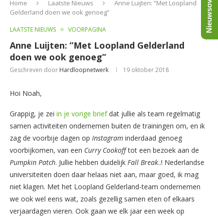
Nieuwsoverzicht
Home
Laatste Nieuws
Anne Luijten: ”Met Loopland
Gelderland doen we ook genoeg”
LAATSTE NIEUWS
VOORPAGINA
Anne Luijten: ”Met Loopland Gelderland
doen we ook genoeg”
Geschreven door
Hardloopnetwerk
19 oktober 2018
Hoi Noah,
Grappig, je zei
in je vorige brief
dat jullie als team regelmatig
samen activiteiten ondernemen buiten de trainingen om, en ik
zag de voorbije dagen op
Instagram
inderdaad genoeg
voorbijkomen, van een
Curry Cookoff
tot een bezoek aan de
Pumpkin Patch
. Jullie hebben duidelijk
Fall Break
..! Nederlandse
universiteiten doen daar helaas niet aan, maar goed, ik mag
niet klagen. Met het Loopland Gelderland-team ondernemen
we ook wel eens wat, zoals gezellig samen eten of elkaars
verjaardagen vieren. Ook gaan we elk jaar een week op