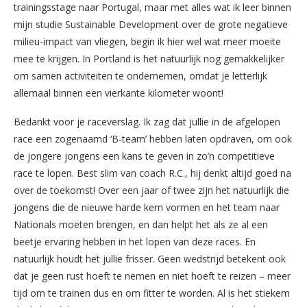
trainingsstage naar Portugal, maar met alles wat ik leer binnen
mijn studie Sustainable Development over de grote negatieve
milieu-impact van vliegen, begin ik hier wel wat meer moeite
mee te krijgen. In Portland is het natuurlijk nog gemakkelijker
om samen activiteiten te ondernemen, omdat je letterlijk
allemaal binnen een vierkante kilometer woont!
Bedankt voor je raceverslag. Ik zag dat jullie in de afgelopen
race een zogenaamd ‘B-team’ hebben laten opdraven, om ook
de jongere jongens een kans te geven in zo’n competitieve
race te lopen. Best slim van coach R.C., hij denkt altijd goed na
over de toekomst! Over een jaar of twee zijn het natuurlijk die
jongens die de nieuwe harde kern vormen en het team naar
Nationals moeten brengen, en dan helpt het als ze al een
beetje ervaring hebben in het lopen van deze races. En
natuurlijk houdt het jullie frisser. Geen wedstrijd betekent ook
dat je geen rust hoeft te nemen en niet hoeft te reizen – meer
tijd om te trainen dus en om fitter te worden. Al is het stiekem