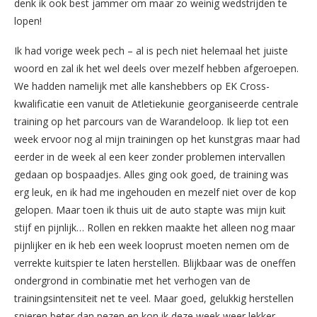
denk ik ook best jammer om maar zo weinig wedstrijden te
lopen!
Ik had vorige week pech – al is pech niet helemaal het juiste
woord en zal ik het wel deels over mezelf hebben afgeroepen.
We hadden namelijk met alle kanshebbers op EK Cross-
kwalificatie een vanuit de Atletiekunie georganiseerde centrale
training op het parcours van de Warandeloop. Ik liep tot een
week ervoor nog al mijn trainingen op het kunstgras maar had
eerder in de week al een keer zonder problemen intervallen
gedaan op bospaadjes. Alles ging ook goed, de training was
erg leuk, en ik had me ingehouden en mezelf niet over de kop
gelopen. Maar toen ik thuis uit de auto stapte was mijn kuit
stijf en pijnlijk… Rollen en rekken maakte het alleen nog maar
pijnlijker en ik heb een week looprust moeten nemen om de
verrekte kuitspier te laten herstellen. Blijkbaar was de oneffen
ondergrond in combinatie met het verhogen van de
trainingsintensiteit net te veel. Maar goed, gelukkig herstellen
spieren beter dan pezen en kon ik deze week weer lekker