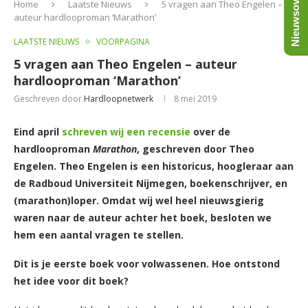
Nieuwsoverzicht
Home
Laatste Nieuws
5 vragen aan Theo Engelen –
auteur hardlooproman ‘Marathon’
LAATSTE NIEUWS
VOORPAGINA
5 vragen aan Theo Engelen – auteur
hardlooproman ‘Marathon’
Geschreven door
Hardloopnetwerk
8 mei 2019
Eind april
schreven wij een recensie
over de
hardlooproman
Marathon
, geschreven door Theo
Engelen.
Theo Engelen is een historicus, hoogleraar aan
de Radboud Universiteit Nijmegen, boekenschrijver, en
(marathon)loper. Omdat wij wel heel nieuwsgierig
waren naar de auteur achter het boek, besloten we
hem een aantal vragen te stellen.
Dit is je eerste boek voor volwassenen. Hoe ontstond
het idee voor dit boek?