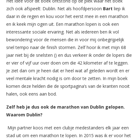
Het idee voor dit boek ontstond op de plek waar het boek
zich ook afspeelt: Dublin. Net als hoofdpersoon
Bart
liep ik
daar in de regen en kou voor het eerst mee in een marathon
en ik keek mijn ogen uit. Een marathon lopen is ook een
interessante sociale ervaring. Net als iedereen ben ik vol
bewondering voor de mensen die in voor mij onbegrijpelijk
snel tempo naar de finish stormen. Zelf hoor ik met mijn 68
jaar niet bij de snelsten () en dus verkeer ik onder de lopers die
er vier of vijf uur over doen om die 42 kilometer af te leggen.
Je ziet dan om je heen dat er heel wat af geleden wordt en er
veel mentale kracht nodig is om door te zetten. In mijn boek
komen deze helden die de sportpagina’s van de kranten nooit
halen, ook eens aan bod.
Zelf heb je dus ook de marathon van Dublin gelopen.
Waarom Dublin?
Mijn partner koos met een clubje medestanders elk jaar een
stad uit om een marathon te lopen. In 2015 was ik er voor het