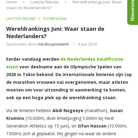
Nieuwsoverzicht
Home
Laatste Nieuws
Wereldrankings Juni: Waar
staan de Nederlanders?
LAATSTE NIEUWS
VOORPAGINA
Wereldrankings Juni: Waar staan de
Nederlanders?
Geschreven door
Hardloopnetwerk
4 juni 2019
Eerder vandaag werden
de Nederlandse kwalificatie-
eisen
voor deelname aan de Olympische Spelen van
2020 in Tokio bekend. De internationale limieten zijn (op
de marathon vrouwen na) overgenomen, maar atleten
moeten om voor uitzending in aanmerking te komen,
ook op een hoge plek op de wereldranking staan.
Via de limieten hebben
Abdi Nageeye
(marathon),
Susan
Krumins
(10.000m, doet limietpoging 5.000m bij Next
Generation Athletics op 15 juni), en
Sifan Hassan
(10.000m,
1500m) zich al geplaatst. Wij gingen na waar de andere