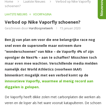
Nieuwsoverzicht
Home
Laatste Nieuws
Verbod op Nike Vaporfly
schoenen?
LAATSTE NIEUWS
VOORPAGINA
Verbod op Nike Vaporfly schoenen?
Geschreven door
Hardloopnetwerk
15 januari 2020
Ben jij van plan om voor die ene belangrijke race nog
snel even de supersnelle maar extreem dure
”wonderschoenen” van Nike – de Vaporfly 4% of zijn
opvolger de Next% – aan te schaffen? Misschien toch
maar even mee wachten. Verschillende media melden
namelijk dat World Athletics (voorheen IAAF)
binnenkort mogelijk met een verbod komt op de
innovatieve Vaporfly, waarmee al menig record aan
diggelen is gelopen.
De Vaporfly heeft dikke zolen met carbonplaten die werken als
veren en de loper als het ware vooruit katapulteren. De schoen