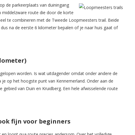
h op de parkeerplaats van duiningang
 middelzware route die door de korte
ueel te combineren met de Tweede Loopmeesters trail. Beide
nt dus na de eerste 6 kilometer bepalen of je naar huis gaat of
ilometer)
en gelopen worden. Is wat uitdagender omdat onder andere de
ta je op het hoogste punt van Kennemerland. Onder aan de
 gebied van Duin en Kruidberg. Een hele afwisselende route
ook fijn voor beginners
ter en loopt qua route precies andersom. Over het volledige