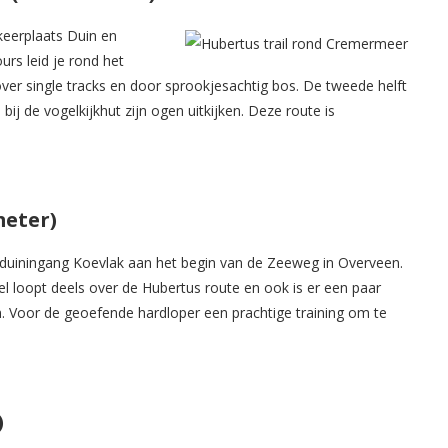
rkeerplaats Duin en
rs leid je rond het
over single tracks en door sprookjesachtig bos. De tweede helft
bij de vogelkijkhut zijn ogen uitkijken. Deze route is
meter)
n duiningang Koevlak aan het begin van de Zeeweg in Overveen.
el loopt deels over de Hubertus route en ook is er een paar
. Voor de geoefende hardloper een prachtige training om te
)