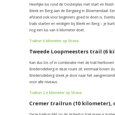
Heerlijke lus rond de Oosterplas met start en finis
Bleek en Berg aan de Bergweg in Bloemendaal. Een
afstand ook voor beginners goed te doen is. Event
trails starten en eindigen bij Bleek en Berg – je ku
nog een lus van 6 kilometer doet.
Trailrun 6 kilometer op Strava
Tweede Loopmeesters trail (6 k
Kan dus los of in combinatie met de trail hierbov
Brederodeberg in deze route zit: eenmaal boven s
Brederodeberg steek je door naar het aangrenzende
voor alle niveaus.
Trailrun 2 6 kilometer op Strava
Cremer trailrun (10 kilometer), 
Deze trailrun lijkt op de Hubertus trail maar is kor