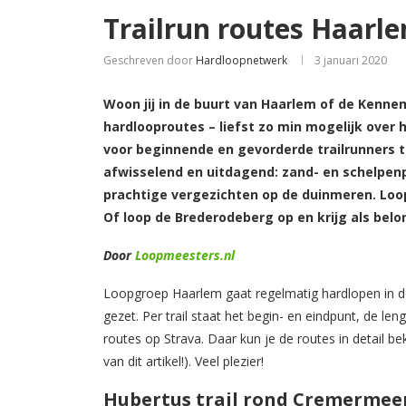
Trailrun routes Haar
Geschreven door
Hardloopnetwerk
3 januari 2020
Woon jij in de buurt van Haarlem of de Kenn
hardlooproutes – liefst zo min mogelijk over h
voor beginnende en gevorderde trailrunners t
afwisselend en uitdagend: zand- en schelpen
prachtige vergezichten op de duinmeren. Loop
Of loop de Brederodeberg op en krijg als belo
Door
Loopmeesters.nl
Loopgroep Haarlem gaat regelmatig hardlopen in de 
gezet. Per trail staat het begin- en eindpunt, de len
routes op Strava. Daar kun je de routes in detail b
van dit artikel!). Veel plezier!
Hubertus trail rond Cremermeer