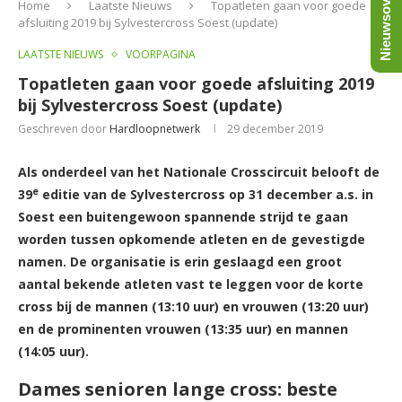
Nieuwsoverzicht
Home
Laatste Nieuws
Topatleten gaan voor goede
afsluiting 2019 bij Sylvestercross Soest (update)
LAATSTE NIEUWS
VOORPAGINA
Topatleten gaan voor goede afsluiting 2019
bij Sylvestercross Soest (update)
Geschreven door
Hardloopnetwerk
29 december 2019
Als onderdeel van het Nationale Crosscircuit belooft de
e
39
editie van de Sylvestercross op 31 december a.s. in
Soest een buitengewoon spannende strijd te gaan
worden tussen opkomende atleten en de gevestigde
namen. De organisatie is erin geslaagd een groot
aantal bekende atleten vast te leggen
voor de korte
cross bij de mannen (13:10 uur) en vrouwen (13:20 uur)
en de prominenten vrouwen (13:35 uur) en mannen
(14:05 uur).
Dames senioren lange cross: beste