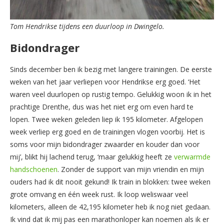
Tom Hendrikse tijdens een duurloop in Dwingelo.
Bidondrager
Sinds december ben ik bezig met langere trainingen. De eerste
weken van het jaar verliepen voor Hendrikse erg goed. ‘Het
waren veel duurlopen op rustig tempo. Gelukkig woon ik in het
prachtige Drenthe, dus was het niet erg om even hard te
lopen. Twee weken geleden liep ik 195 kilometer. Afgelopen
week verliep erg goed en de trainingen vlogen voorbij. Het is
soms voor mijn bidondrager zwaarder en kouder dan voor
mij’, blikt hij lachend terug, ‘maar gelukkig heeft ze
verwarmde
handschoenen
. Zonder de support van mijn vriendin en mijn
ouders had ik dit nooit gekund! Ik train in blokken: twee weken
grote omvang en één week rust. Ik loop weliswaar veel
kilometers, alleen de 42,195 kilometer heb ik nog niet gedaan.
Ik vind dat ik mij pas een marathonloper kan noemen als ik er