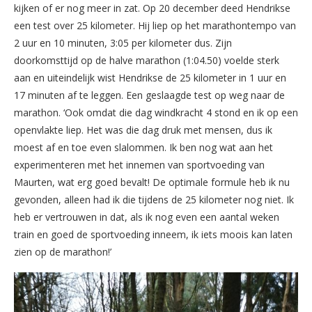
kijken of er nog meer in zat. Op 20 december deed Hendrikse
een test over 25 kilometer. Hij liep op het marathontempo van
2 uur en 10 minuten, 3:05 per kilometer dus. Zijn
doorkomsttijd op de halve marathon (1:04.50) voelde sterk
aan en uiteindelijk wist Hendrikse de 25 kilometer in 1 uur en
17 minuten af te leggen. Een geslaagde test op weg naar de
marathon. ‘Ook omdat die dag windkracht 4 stond en ik op een
openvlakte liep. Het was die dag druk met mensen, dus ik
moest af en toe even slalommen. Ik ben nog wat aan het
experimenteren met het innemen van sportvoeding van
Maurten, wat erg goed bevalt! De optimale formule heb ik nu
gevonden, alleen had ik die tijdens de 25 kilometer nog niet. Ik
heb er vertrouwen in dat, als ik nog even een aantal weken
train en goed de sportvoeding inneem, ik iets moois kan laten
zien op de marathon!’