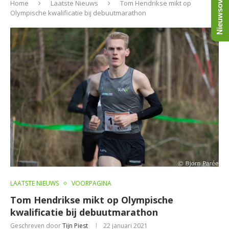
Nieuwsoverzicht
Home
Laatste Nieuws
Tom Hendrikse mikt op
Olympische kwalificatie bij debuutmarathon
LAATSTE NIEUWS
VOORPAGINA
Tom Hendrikse mikt op Olympische
kwalificatie bij debuutmarathon
Geschreven door
Tijn Piest
22 januari 2021