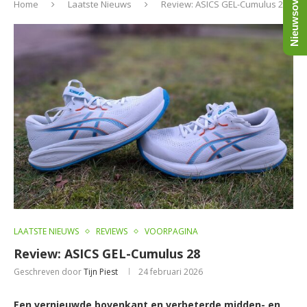
Nieuwsoverzicht
Home
Laatste Nieuws
Review: ASICS GEL-Cumulus 28
LAATSTE NIEUWS
REVIEWS
VOORPAGINA
Review: ASICS GEL-Cumulus 28
Geschreven door
Tijn Piest
24 februari 2026
Een vernieuwde bovenkant en verbeterde midden- en