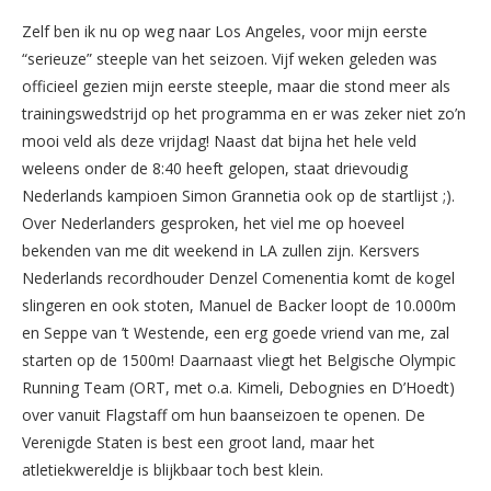
Zelf ben ik nu op weg naar Los Angeles, voor mijn eerste
“serieuze” steeple van het seizoen. Vijf weken geleden was
officieel gezien mijn eerste steeple, maar die stond meer als
trainingswedstrijd op het programma en er was zeker niet zo’n
mooi veld als deze vrijdag! Naast dat bijna het hele veld
weleens onder de 8:40 heeft gelopen, staat drievoudig
Nederlands kampioen Simon Grannetia ook op de startlijst ;).
Over Nederlanders gesproken, het viel me op hoeveel
bekenden van me dit weekend in LA zullen zijn. Kersvers
Nederlands recordhouder Denzel Comenentia komt de kogel
slingeren en ook stoten, Manuel de Backer loopt de 10.000m
en Seppe van ’t Westende, een erg goede vriend van me, zal
starten op de 1500m! Daarnaast vliegt het Belgische Olympic
Running Team (ORT, met o.a. Kimeli, Debognies en D’Hoedt)
over vanuit Flagstaff om hun baanseizoen te openen. De
Verenigde Staten is best een groot land, maar het
atletiekwereldje is blijkbaar toch best klein.