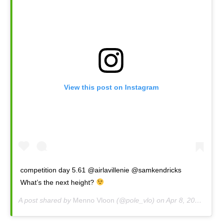
View this post on Instagram
competition day 5.61 @airlavillenie @samkendricks
What’s the next height?
A post shared by
Menno Vloon
(@pole_vlo) on
Apr 8, 2020 at 5:09am PDT