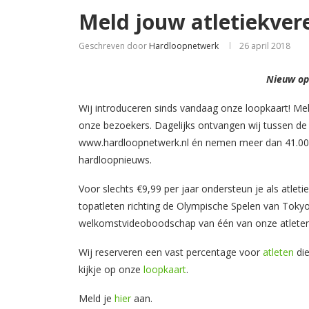
Meld jouw atletiekver
Geschreven door
Hardloopnetwerk
26 april 2018
Nieuw op
Wij introduceren sinds vandaag onze loopkaart! Me
onze bezoekers. Dagelijks ontvangen wij tussen d
www.hardloopnetwerk.nl én nemen meer dan 41.000 
hardloopnieuws.
Voor slechts €9,99 per jaar ondersteun je als atle
topatleten richting de Olympische Spelen van Tokyo
welkomstvideoboodschap van één van onze atleten
Wij reserveren een vast percentage voor
atleten
die
kijkje op onze
loopkaart
.
Meld je
hier
aan.