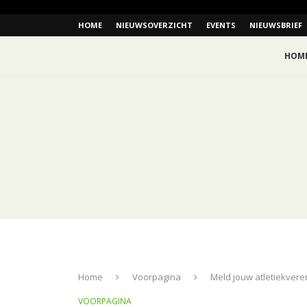
HOME
NIEUWSOVERZICHT
EVENTS
NIEUWSBRIEF
HOM
Home
Voorpagina
Meld jouw atletiekvere
VOORPAGINA