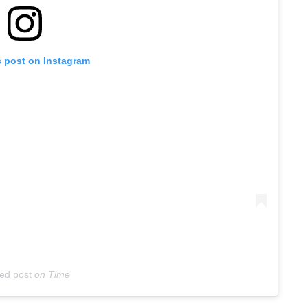
s post on Instagram
ed post
on
Time