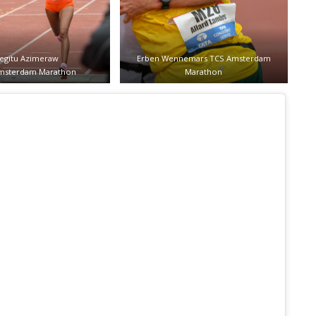
egitu Azimeraw
Erben Wennemars TCS Amsterdam
msterdam Marathon
Marathon