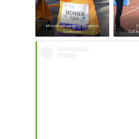
Moniek van Lieshout Marathon
D
Eindhoven
TCS A