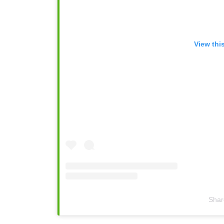
View thi
Shar