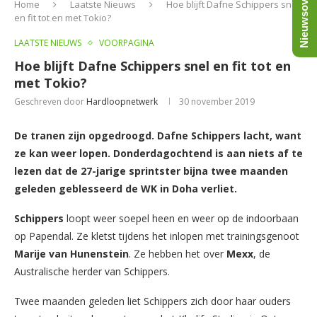
Nieuwsoverzicht
Home
Laatste Nieuws
Hoe blijft Dafne Schippers snel
en fit tot en met Tokio?
LAATSTE NIEUWS
VOORPAGINA
Hoe blijft Dafne Schippers snel en fit tot en
met Tokio?
Geschreven door
Hardloopnetwerk
30 november 2019
De tranen zijn opgedroogd. Dafne Schippers lacht, want
ze kan weer lopen. Donderdagochtend is aan niets af te
lezen dat de 27-jarige sprintster bijna twee maanden
geleden geblesseerd de WK in Doha verliet.
Schippers
loopt weer soepel heen en weer op de indoorbaan
op Papendal. Ze kletst tijdens het inlopen met trainingsgenoot
Marije van Hunenstein
. Ze hebben het over
Mexx
, de
Australische herder van Schippers.
Twee maanden geleden liet Schippers zich door haar ouders