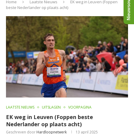
Nieuwsoverzicht
Home
Laatste Nieuws
EK weg in Leuven (Foppen
beste Nederlander op plaats acht)
LAATSTE NIEUWS
UITSLAGEN
VOORPAGINA
EK weg in Leuven (Foppen beste
Nederlander op plaats acht)
Geschreven door
Hardloopnetwerk
13 april 2025