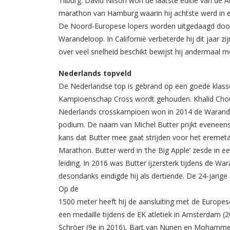
Tilburg. David Nilson won de laatste editie van de A
marathon van Hamburg waarin hij achtste werd in ee
De Noord-Europese lopers worden uitgedaagd door 
Warandeloop. In Californië verbeterde hij dit jaar zi
over veel snelheid beschikt bewijst hij andermaal m
Nederlands topveld
De Nederlandse top is gebrand op een goede klasse
Kampioenschap Cross wordt gehouden. Khalid Chouk
Nederlands crosskampioen won in 2014 de Warandeloo
podium. De naam van Michel Butter prijkt eveneens op
kans dat Butter mee gaat strijden voor het eremetaa
Marathon. Butter werd in ‘the Big Apple’ zesde in ee
leiding. In 2016 was Butter ijzersterk tijdens de Wa
desondanks eindigde hij als dertiende. De 24-jarig
Op de
1500 meter heeft hij de aansluiting met de Europe
een medaille tijdens de EK atletiek in Amsterdam (
Schröer (9e in 2016), Bart van Nunen en Mohammed