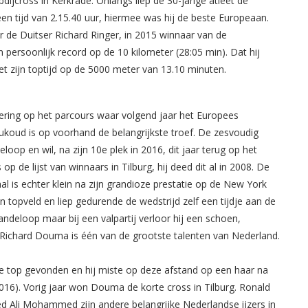
bdijcross in Kerkrade. Onlangs liep de 30-jarige atleet de
n tijd van 2.15.40 uur, hiermee was hij de beste Europeaan.
de Duitser Richard Ringer, in 2015 winnaar van de
jn persoonlijk record op de 10 kilometer (28:05 min). Dat hij
et zijn toptijd op de 5000 meter van 13.10 minuten.
ring op het parcours waar volgend jaar het Europees
oud is op voorhand de belangrijkste troef. De zesvoudig
p en wil, na zijn 10e plek in 2016, dit jaar terug op het
 de lijst van winnaars in Tilburg, hij deed dit al in 2008. De
l is echter klein na zijn grandioze prestatie op de New York
n topveld en liep gedurende de wedstrijd zelf een tijdje aan de
randeloop maar bij een valpartij verloor hij een schoen,
e Richard Douma is één van de grootste talenten van Nederland.
se top gevonden en hij miste op deze afstand op een haar na
2016). Vorig jaar won Douma de korte cross in Tilburg. Ronald
 Ali Mohammed zijn andere belangrijke Nederlandse ijzers in