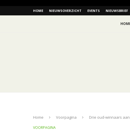
HOME
NIEUWSOVERZICHT
EVENTS
NIEUWSBRIEF
HOM
Home
Voorpagina
Drie oud-winnaars aan h
VOORPAGINA