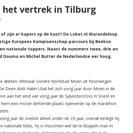
het vertrek in Tilburg
7
of zijn er kapers op de kust? De Loket.nl Warandeloop
omstige Europees Kampioenschap-parcours bij Beekse
e en nationale toppers. Naast de nummers twee, drie en
rd Douma en Michel Butter de Nederlandse eer hoog.
sche atleten. Winnaar Sondre Nordstad Moen uit Noorwegen
De Deen Abdi Hakin Ulad liet zich vorig jaar door Moen in de
won aan het eind van vorig jaar de Sylvestercross in Soest en
at hem een mooie dertiende plaats opleverde op de marathon.
eten:
g jaar de snelste atleet onder de 23 jaar, overall eindige hij
wee nationale titels, hij is misschien wel de te kloppen man in