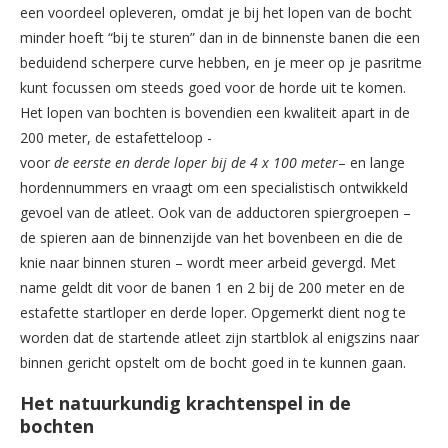
een voordeel opleveren, omdat je bij het lopen van de bocht
minder hoeft “bij te sturen” dan in de binnenste banen die een
beduidend scherpere curve hebben, en je meer op je pasritme
kunt focussen om steeds goed voor de horde uit te komen.
Het lopen van bochten is bovendien een kwaliteit apart in de
200 meter, de estafetteloop -
voor
de
eerste
en
derde
loper
bij
de
4
x
100 meter
– en lange
hordennummers en vraagt om een specialistisch ontwikkeld
gevoel van de atleet. Ook van de adductoren spiergroepen –
de spieren aan de binnenzijde van het bovenbeen en die de
knie naar binnen sturen – wordt meer arbeid gevergd. Met
name geldt dit voor de banen 1 en 2 bij de 200 meter en de
estafette startloper en derde loper. Opgemerkt dient nog te
worden dat de startende atleet zijn startblok al enigszins naar
binnen gericht opstelt om de bocht goed in te kunnen gaan.
Het natuurkundig krachtenspel in de
bochten