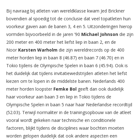
Bij navraag bij atleten van wereldklasse kwam Jed Brickner
bovendien al spoedig tot de conclusie dat veel topatleten hun
voorkeur gaven aan de banen 3, 4 en 5. Uitzonderingen hierop
vormden bijvoorbeeld in de jaren ’90
Michael
Johnson
die zijn
200 meter en 400 meter het liefst liep in baan 2, en de
Noor
Karsten
Warholm
die zijn wereldrecords op de 400
meter horden liep in baan 8 (46.87) en baan 7 (46.70) en in
Tokio tijdens de Olympische Spelen in baan 6 (45.94). Ook is
het duidelijk dat tijdens invitatiewedstrijden atleten het liefst
kiezen om te lopen in de middelste banen. Nederlands 400
meter horden loopster
Femke
Bol
geeft dan ook duidelijk
haar voorkeur aan baan 3 en liep in Tokio tijdens de
Olympische Spelen in baan 5 naar haar Nederlandse recordtijd
(52.03). Terwijl normaliter in de trainingsopbouw van de atleet
vooral wordt gekeken naar technische en conditionele
factoren, blijkt tijdens de disciplines waar bochten moeten
worden gelopen duidelijk dat ook andere aspecten een