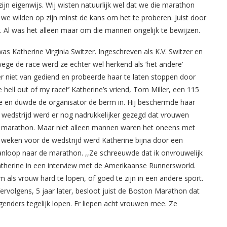
jn eigenwijs. Wij wisten natuurlijk wel dat we die marathon
we wilden op zijn minst de kans om het te proberen. Juist door
. Al was het alleen maar om die mannen ongelijk te bewijzen.
s Katherine Virginia Switzer. Ingeschreven als K.V. Switzer en
ege de race werd ze echter wel herkend als ‘het andere’
er niet van gediend en probeerde haar te laten stoppen door
 hell out of my race!’’ Katherine’s vriend, Tom Miller, een 115
te en duwde de organisator de berm in. Hij beschermde haar
e wedstrijd werd er nog nadrukkelijker gezegd dat vrouwen
en marathon. Maar niet alleen mannen waren het oneens met
r weken voor de wedstrijd werd Katherine bijna door een
aanloop naar de marathon. ,,Ze schreeuwde dat ik onvrouwelijk
atherine in een interview met de Amerikaanse Runnersworld.
s vrouw hard te lopen, of goed te zijn in een andere sport.
olgens, 5 jaar later, besloot juist de Boston Marathon dat
genders tegelijk lopen. Er liepen acht vrouwen mee. Ze