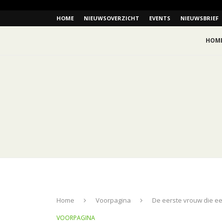
HOME
NIEUWSOVERZICHT
EVENTS
NIEUWSBRIEF
HOM
Home
Voorpagina
De eerste vrouw die e
VOORPAGINA