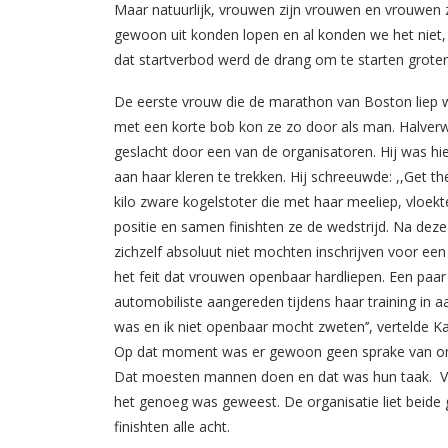
Maar natuurlijk, vrouwen zijn vrouwen en vrouwen zi
gewoon uit konden lopen en al konden we het niet, 
dat startverbod werd de drang om te starten groter
De eerste vrouw die de marathon van Boston liep wa
met een korte bob kon ze zo door als man. Halverw
geslacht door een van de organisatoren. Hij was hi
aan haar kleren te trekken. Hij schreeuwde: ,,Get the
kilo zware kogelstoter die met haar meeliep, vloek
positie en samen finishten ze de wedstrijd. Na dez
zichzelf absoluut niet mochten inschrijven voor e
het feit dat vrouwen openbaar hardliepen. Een paa
automobiliste aangereden tijdens haar training in 
was en ik niet openbaar mocht zweten’’, vertelde K
Op dat moment was er gewoon geen sprake van om al
Dat moesten mannen doen en dat was hun taak. Verv
het genoeg was geweest. De organisatie liet beide 
finishten alle acht.