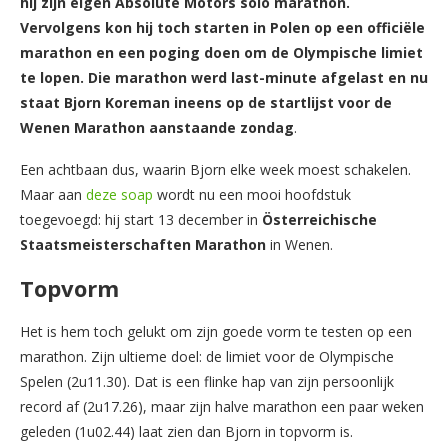
hij zijn eigen Absolute Motors solo marathon.
Vervolgens kon hij toch starten in Polen op een officiële
marathon en een poging doen om de Olympische limiet
te lopen. Die marathon werd last-minute afgelast en nu
staat Bjorn Koreman ineens op de startlijst voor de
Wenen Marathon aanstaande zondag
.
Een achtbaan dus, waarin Bjorn elke week moest schakelen.
Maar aan
deze soap
wordt nu een mooi hoofdstuk
toegevoegd: hij start 13 december in
Österreichische
Staatsmeisterschaften Marathon
in Wenen.
Topvorm
Het is hem toch gelukt om zijn goede vorm te testen op een
marathon. Zijn ultieme doel: de limiet voor de Olympische
Spelen (2u11.30). Dat is een flinke hap van zijn persoonlijk
record af (2u17.26), maar zijn halve marathon een paar weken
geleden (1u02.44) laat zien dan Bjorn in topvorm is.